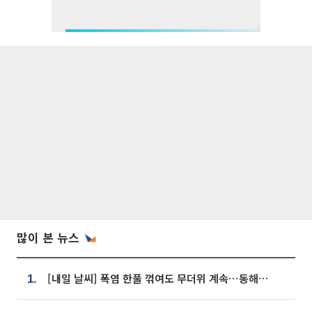
많이 본 뉴스
[내일 날씨] 폭염 한풀 꺾여도 무더위 계속⋯동해안 이틀 연속 비
1.