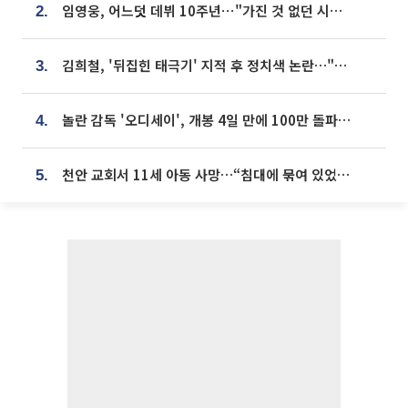
임영웅, 어느덧 데뷔 10주년⋯"가진 것 없던 시절, 내 앞엔 20명의 팬뿐"
2.
김희철, '뒤집힌 태극기' 지적 후 정치색 논란…"좌우 떠나 우리나라 국기"
3.
놀란 감독 '오디세이', 개봉 4일 만에 100만 돌파⋯'왕사남' 보다 빠르다
4.
천안 교회서 11세 아동 사망…“침대에 묶여 있었다” 진술 확보
5.