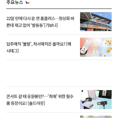
주요뉴스
22일 만에 다시 문 연 홈플러스…정상화 바
쁜데 재고 없어 ‘발동동’[가보니]
입추매직 '불발', 처서매직은 올까요? [해
시태그]
콘서트 갈 때 응원봉만?⋯'최애' 위한 필수
품 등장이오! [솔드아웃]