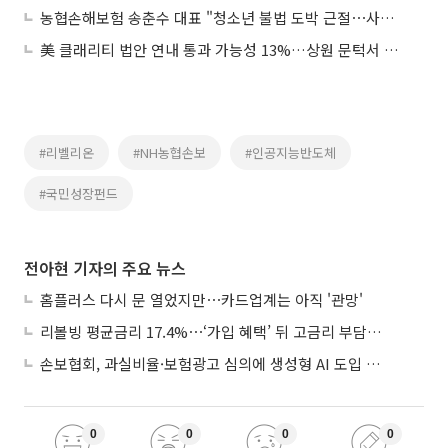
농협손해보험 송춘수 대표 "청소년 불법 도박 근절⋯사회공헌에 앞장설 것"
美 클래리티 법안 연내 통과 가능성 13%…상원 문턱서 제동
#리벨리온
#NH농협손보
#인공지능반도체
#국민성장펀드
전아현 기자의 주요 뉴스
홈플러스 다시 문 열었지만⋯카드업계는 아직 '관망'
리볼빙 평균금리 17.4%⋯‘가입 혜택’ 뒤 고금리 부담 주의
손보협회, 과실비율·보험광고 심의에 생성형 AI 도입 추진
0
0
0
0