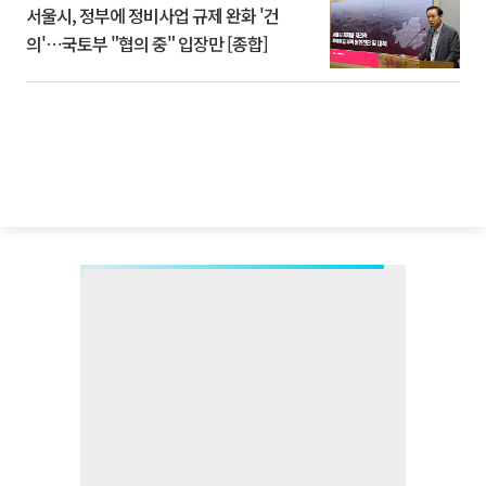
서울시, 정부에 정비사업 규제 완화 '건
의'⋯국토부 "협의 중" 입장만 [종합]