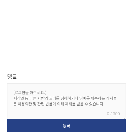
댓글
0 / 300