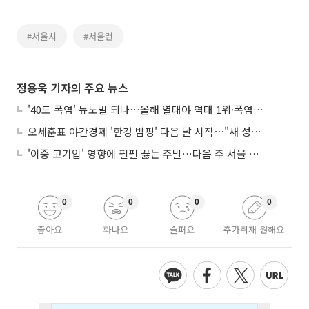
#서울시
#서울런
정용욱 기자의 주요 뉴스
'40도 폭염' 뉴노멀 되나…올해 열대야 역대 1위·폭염일수 평년 3배 넘어
오세훈표 야간경제 '한강 밤핑' 다음 달 시작⋯"새 성장동력 만들 것"
'이중 고기압' 영향에 펄펄 끓는 주말…다음 주 서울 포함 서쪽이 더 덥다
0
0
0
0
좋아요
화나요
슬퍼요
추가취재 원해요