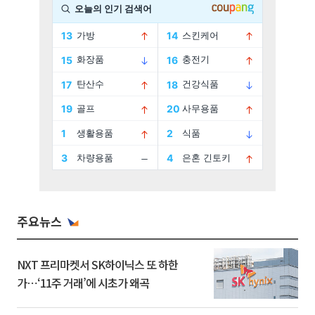
주요뉴스
NXT 프리마켓서 SK하이닉스 또 하한
가⋯‘11주 거래’에 시초가 왜곡