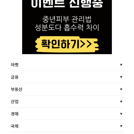
마켓
금융
부동산
산업
경제
국제