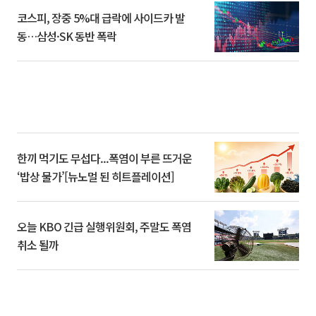
코스피, 장중 5%대 급락에 사이드카 발
동…삼성·SK 동반 폭락
한끼 먹기도 무섭다...폭염이 부른 뜨거운
‘밥상 물가’[뉴노멀 된 히트플레이션]
오늘 KBO 긴급 실행위원회, 주말도 폭염
취소 될까