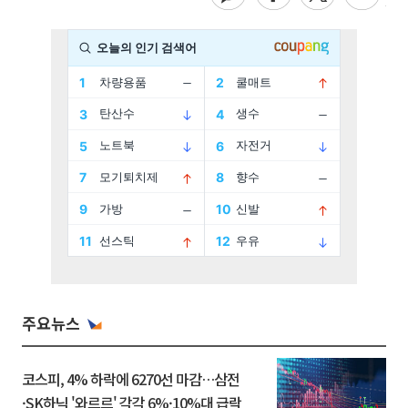
주요뉴스
코스피, 4% 하락에 6270선 마감…삼전
·SK하닉 '와르르' 각각 6%·10%대 급락