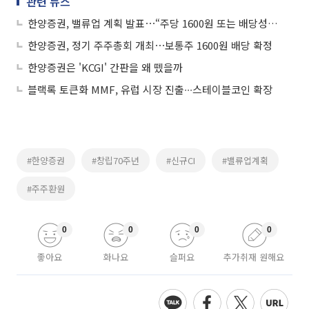
관련 뉴스
한양증권, 밸류업 계획 발표⋯“주당 1600원 또는 배당성향 30% 유지”
한양증권, 정기 주주총회 개최⋯보통주 1600원 배당 확정
한양증권은 'KCGI' 간판을 왜 뗐을까
블랙록 토큰화 MMF, 유럽 시장 진출∙∙∙스테이블코인 확장
#한양증권
#창립70주년
#신규CI
#밸류업계획
#주주환원
0
0
0
0
좋아요
화나요
슬퍼요
추가취재 원해요