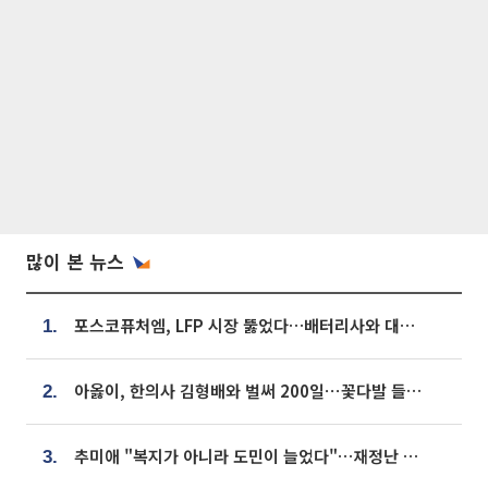
많이 본 뉴스
포스코퓨처엠, LFP 시장 뚫었다…배터리사와 대규모 장기 공급 합의
1.
아옳이, 한의사 김형배와 벌써 200일⋯꽃다발 들고 "프러포즈 아냐"
2.
추미애 "복지가 아니라 도민이 늘었다"…재정난 책임론 정면돌파
3.