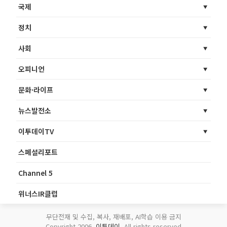
국제
정치
사회
오피니언
문화·라이프
뉴스발전소
이투데이TV
스페셜리포트
Channel 5
위너스IR클럽
무단전재 및 수집, 복사, 재배포, AI학습 이용 금지
Copyright 2006.
이투데이
. All rights reserved