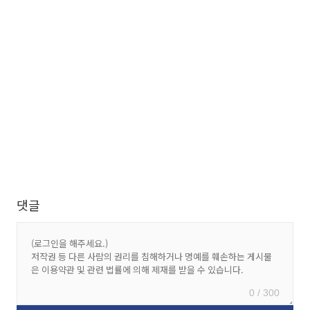
댓글
0 / 300