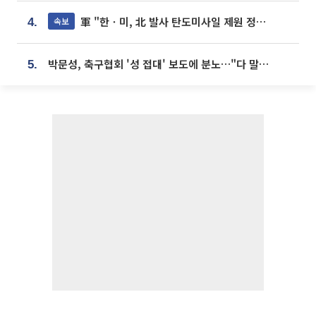
軍 "한ㆍ미, 北 발사 탄도미사일 제원 정밀분석 중"
속보
4.
박문성, 축구협회 '성 접대' 보도에 분노…"다 말아먹으려고 작정했나"
5.