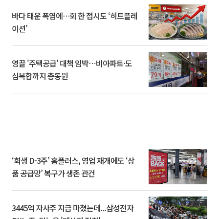
바다 태운 폭염에…회 한 접시도 ‘히트플레
이션’
영끌 '주택공급' 대책 임박⋯비아파트·도
심복합까지 총동원
‘회생 D-3주’ 홈플러스, 영업 재개에도 ‘상
품 공급망’ 복구가 생존 관건
3445억 자사주 지급 마쳤는데...삼성전자