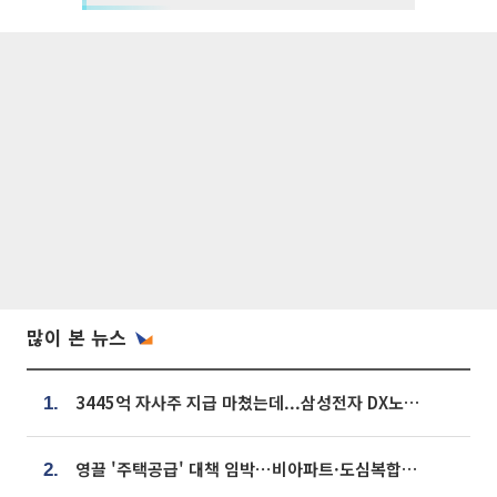
많이 본 뉴스
3445억 자사주 지급 마쳤는데...삼성전자 DX노조, 뒤늦은 '떼쓰기 집회'
1.
영끌 '주택공급' 대책 임박⋯비아파트·도심복합까지 총동원
2.