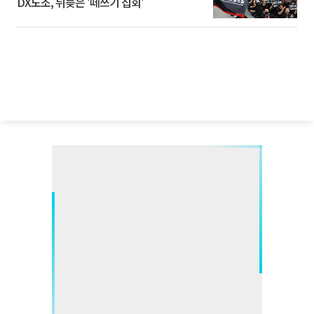
DX노조, 뒤늦은 '떼쓰기 집회'