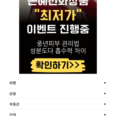
마켓
금융
부동산
산업