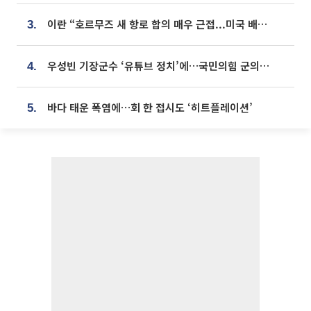
이란 “호르무즈 새 항로 합의 매우 근접...미국 배상 먼저”
3.
우성빈 기장군수 ‘유튜브 정치’에…국민의힘 군의원들 집단 반발
4.
바다 태운 폭염에…회 한 접시도 ‘히트플레이션’
5.