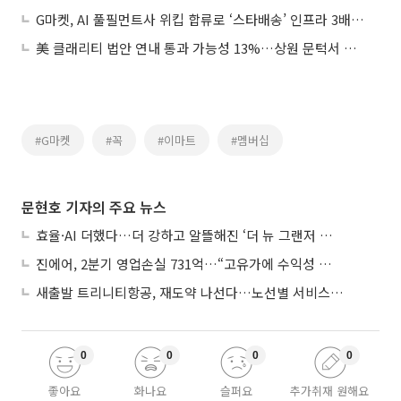
G마켓, AI 풀필먼트사 위킵 합류로 ‘스타배송’ 인프라 3배 확대
美 클래리티 법안 연내 통과 가능성 13%…상원 문턱서 제동
#G마켓
#꼭
#이마트
#멤버십
문현호 기자의 주요 뉴스
효율·AI 더했다…더 강하고 알뜰해진 ‘더 뉴 그랜저 하이브리드’
진에어, 2분기 영업손실 731억…“고유가에 수익성 악화”
새출발 트리니티항공, 재도약 나선다…노선별 서비스 차별화
0
0
0
0
좋아요
화나요
슬퍼요
추가취재 원해요