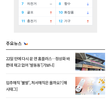
주요뉴스
22일 만에 다시 문 연 홈플러스…정상화 바
쁜데 재고 없어 ‘발동동’[가보니]
입추매직 '불발', 처서매직은 올까요? [해
시태그]