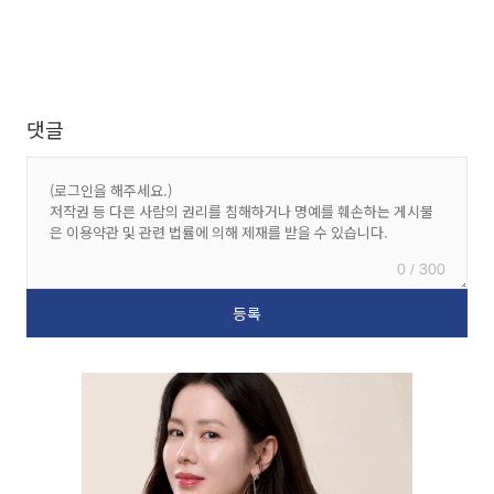
댓글
0 / 300