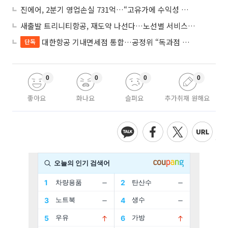
진에어, 2분기 영업손실 731억…“고유가에 수익성 악화”
새출발 트리니티항공, 재도약 나선다…노선별 서비스 차별화
대한항공 기내면세점 통합…공정위 “독과점 여부 따진다”
단독
0
0
0
0
좋아요
화나요
슬퍼요
추가취재 원해요