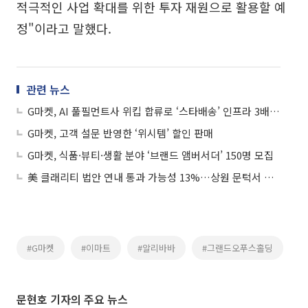
적극적인 사업 확대를 위한 투자 재원으로 활용할 예
정"이라고 말했다.
관련 뉴스
G마켓, AI 풀필먼트사 위킵 합류로 ‘스타배송’ 인프라 3배 확대
G마켓, 고객 설문 반영한 ‘위시템’ 할인 판매
G마켓, 식품·뷰티·생활 분야 ‘브랜드 앰버서더’ 150명 모집
美 클래리티 법안 연내 통과 가능성 13%…상원 문턱서 제동
#G마켓
#이마트
#알리바바
#그랜드오푸스홀딩
문현호 기자의 주요 뉴스