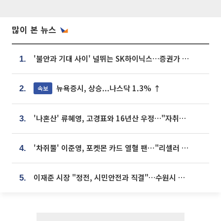
많이 본 뉴스
'불안과 기대 사이' 널뛰는 SK하이닉스…증권가 "HBM4·LTA 기반 펀터멘털 견고"
1.
뉴욕증시, 상승...나스닥 1.3% ↑
속보
2.
'나혼산' 류혜영, 고경표와 16년산 우정…"자취방서 부모님과 마주쳐"
3.
'차쥐뿔' 이준영, 포켓몬 카드 열혈 팬⋯"리셀러 처단할 것"
4.
이재준 시장 "정전, 시민안전과 직결"…수원시 비상대응체계 가동
5.