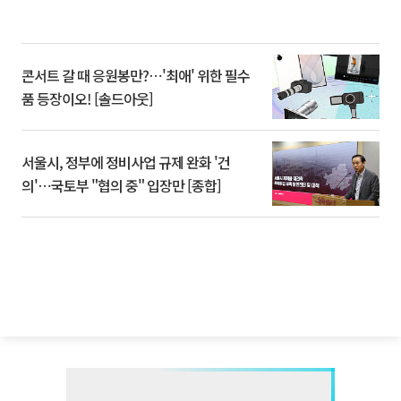
콘서트 갈 때 응원봉만?⋯'최애' 위한 필수
품 등장이오! [솔드아웃]
서울시, 정부에 정비사업 규제 완화 '건
의'⋯국토부 "협의 중" 입장만 [종합]