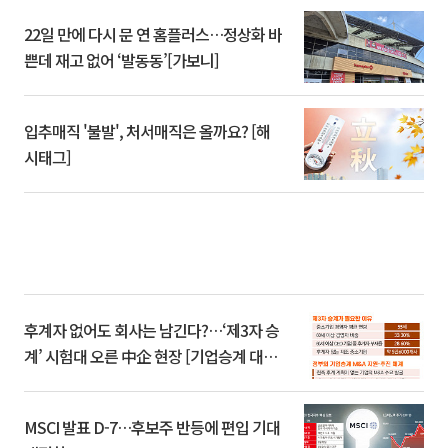
22일 만에 다시 문 연 홈플러스…정상화 바
쁜데 재고 없어 ‘발동동’[가보니]
입추매직 '불발', 처서매직은 올까요? [해
시태그]
후계자 없어도 회사는 남긴다?…‘제3자 승
계’ 시험대 오른 中企 현장 [기업승계 대전
환]
MSCI 발표 D-7…후보주 반등에 편입 기대