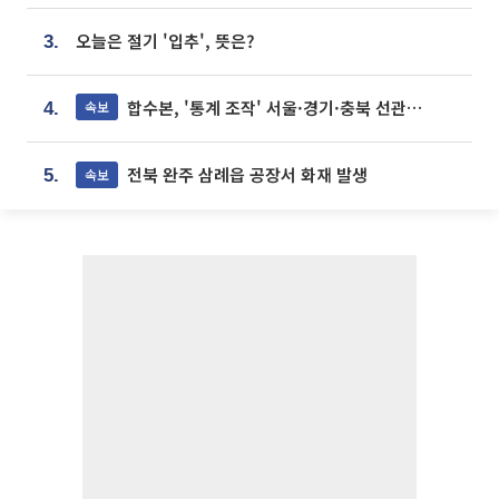
오늘은 절기 '입추', 뜻은?
3.
합수본, '통계 조작' 서울·경기·충북 선관위 등 추가 압수수색
속보
4.
전북 완주 삼례읍 공장서 화재 발생
속보
5.