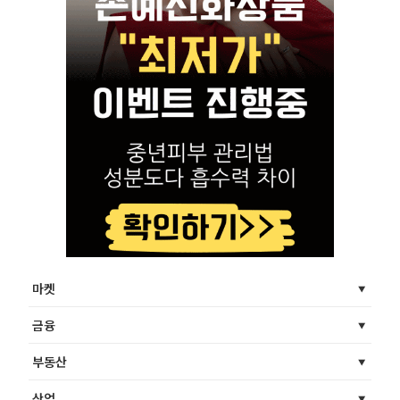
마켓
금융
부동산
산업