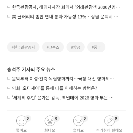
한국관광공사, 해외지사장 회의서 ‘외래관광객 3000만명’ 달성 총력
美 클래리티 법안 연내 통과 가능성 13%…상원 문턱서 제동
#한국관광공사
#크루즈
#항공
#중국
송석주 기자의 주요 뉴스
음악부터 여성·건축·독립영화까지…극장 대신 영화제로 즐기는 스크린 여행
영화 ‘오디세이’를 통해 나를 이해하는 방법은?
'세계의 주인' 윤가은 감독, 벡델데이 2026 영화 부문 벡델리안 감독 선정
0
0
0
0
좋아요
화나요
슬퍼요
추가취재 원해요