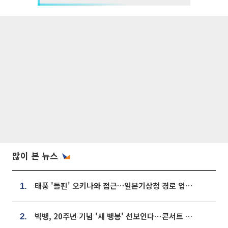
많이 본 뉴스
태풍 '돌핀' 오키나와 접근…일본기상청 경로 업데이트
1.
빅뱅, 20주년 기념 '새 뱅봉' 선보인다⋯콘서트 앞두고 팝업 개최
2.