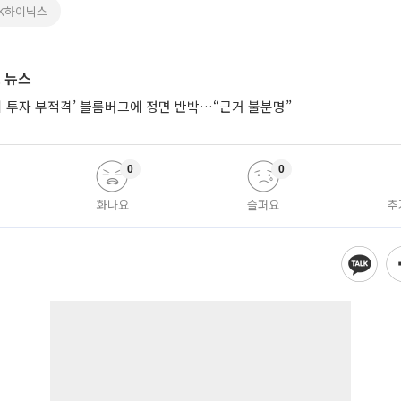
SK하이닉스
 뉴스
시 투자 부적격’ 블룸버그에 정면 반박…“근거 불분명”
0
0
화나요
슬퍼요
추