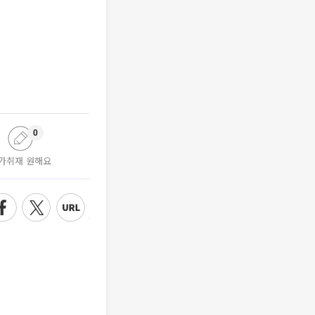
0
가취재 원해요