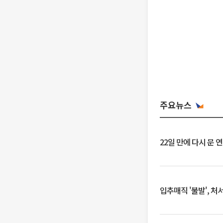
주요뉴스
22일 만에 다시 문 
입추매직 '불발', 처