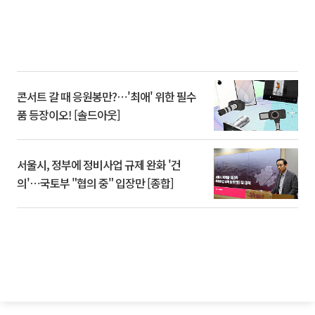
콘서트 갈 때 응원봉만?⋯'최애' 위한 필수
품 등장이오! [솔드아웃]
서울시, 정부에 정비사업 규제 완화 '건
의'⋯국토부 "협의 중" 입장만 [종합]