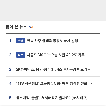
많이 본 뉴스
전북 완주 삼례읍 공장서 화재 발생
속보
1.
서울도 '40도'…오늘 노원 40.2도 기록
속보
2.
SK하이닉스, 용인·청주에 54조 투자…AI 메모리 생산기지 키운다
3.
'2TV 생생정보' 오늘방송맛집- 배우 강성진 단골! 쌀국수ㆍ푸팟퐁 커리 맛집 '블○○○'
4.
입추매직 '불발', 처서매직은 올까요? [해시태그]
5.