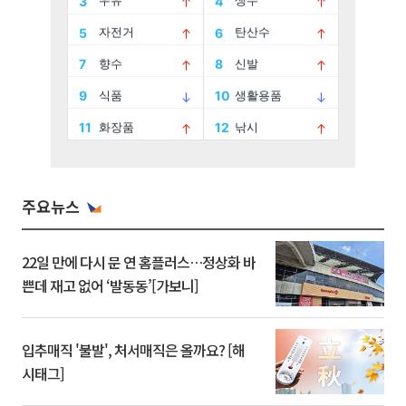
주요뉴스
22일 만에 다시 문 연 홈플러스…정상화 바
쁜데 재고 없어 ‘발동동’[가보니]
입추매직 '불발', 처서매직은 올까요? [해
시태그]