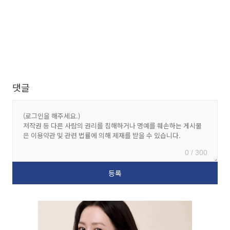
댓글
0 / 300