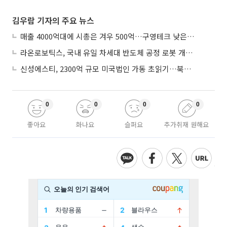
김우람 기자의 주요 뉴스
매출 4000억대에 시총은 겨우 500억…구영테크 낮은 몸값에 저가 승계 마무리
라온로보틱스, 국내 유일 차세대 반도체 공정 로봇 개발 ‘고객사 테스트 진행’
신성에스티, 2300억 규모 미국법인 가동 초읽기…북미 ESS 공략 본격화
0
0
0
0
좋아요
화나요
슬퍼요
추가취재 원해요