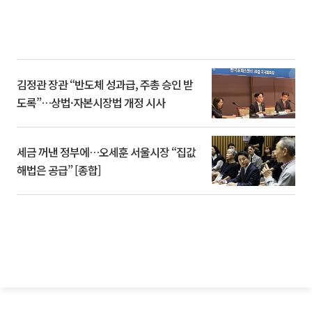
김정관 장관 “반도체 성과급, 주총 승인 받
도록”…상법·자본시장법 개정 시사
세금 꺼낸 정부에…오세훈 서울시장 “집값
해법은 공급” [종합]