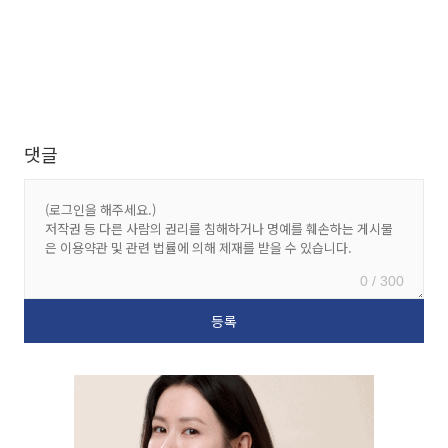
댓글
0 / 300