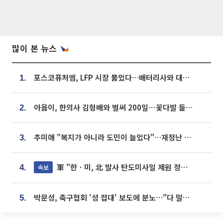
많이 본 뉴스
포스코퓨처엠, LFP 시장 뚫었다…배터리사와 대규모 장기 공급 합의
1.
아옳이, 한의사 김형배와 벌써 200일⋯꽃다발 들고 "프러포즈 아냐"
2.
추미애 "복지가 아니라 도민이 늘었다"…재정난 책임론 정면돌파
3.
軍 "한ㆍ미, 北 발사 탄도미사일 제원 정밀분석 중"
속보
4.
박문성, 축구협회 '성 접대' 보도에 분노…"다 말아먹으려고 작정했나"
5.