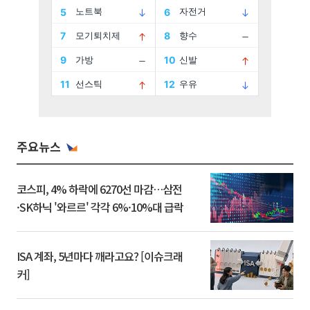
주요뉴스
코스피, 4% 하락에 6270선 마감…삼전
·SK하닉 '와르르' 각각 6%·10%대 급락
ISA 계좌, 5년마다 깨라고요? [이슈크래
커]