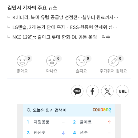
김민서 기자의 주요 뉴스
K배터리, 북미·유럽 공급망 선점전…셀부터 원료까지 현지화
LG엔솔, 2개 분기 만에 흑자…ESS·원통형 앞세워 성장 가속
NCC 139만t 줄이고 롯데·한화·DL 공동 운영…여수 1호 본궤도
0
0
0
0
좋아요
화나요
슬퍼요
추가취재 원해요