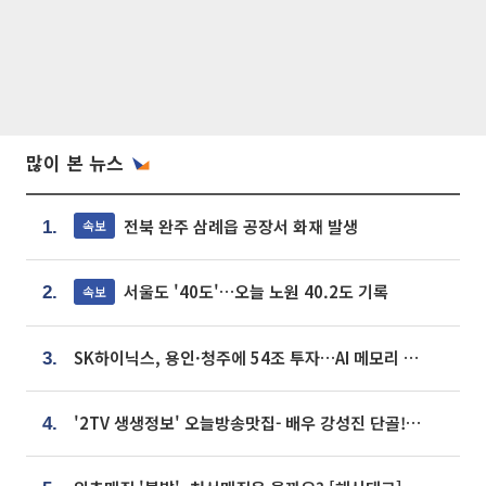
많이 본 뉴스
전북 완주 삼례읍 공장서 화재 발생
속보
1.
서울도 '40도'…오늘 노원 40.2도 기록
속보
2.
SK하이닉스, 용인·청주에 54조 투자…AI 메모리 생산기지 키운다
3.
'2TV 생생정보' 오늘방송맛집- 배우 강성진 단골! 쌀국수ㆍ푸팟퐁 커리 맛집 '블○○○'
4.