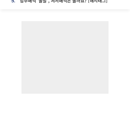
입추매직 '불발', 처서매직은 올까요? [해시태그]
5.