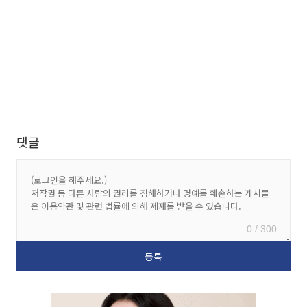
댓글
0 / 300