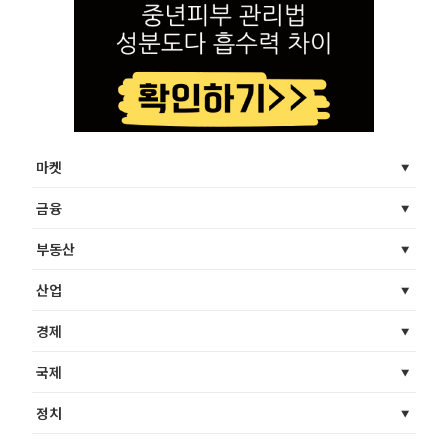
마켓
금융
부동산
산업
경제
국제
정치