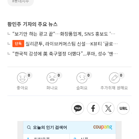
#롯데지주
황민주 기자의 주요 뉴스
“보기만 하는 광고 끝“…화장품업계, SNS 홍보도 ‘참여형 콘텐츠’로 변모
실리콘투, 라이브커머스팀 신설…K뷰티 ‘글로벌 판매망’ 확대 속도
단독
“한국적 감성에 英 축구열정 더했다”...푸마, 성수 ‘맨시티 하우스’ 팝업
0
0
0
0
좋아요
화나요
슬퍼요
추가취재 원해요