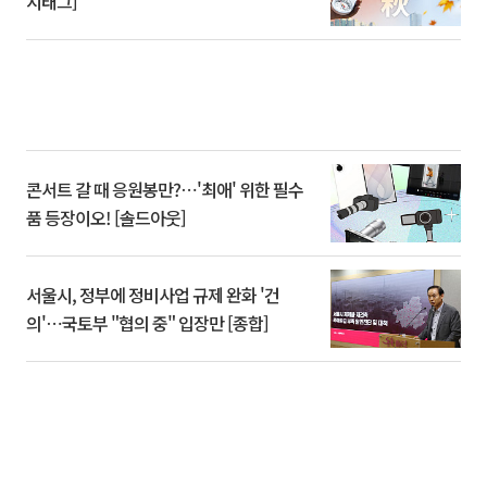
시태그]
콘서트 갈 때 응원봉만?⋯'최애' 위한 필수
품 등장이오! [솔드아웃]
서울시, 정부에 정비사업 규제 완화 '건
의'⋯국토부 "협의 중" 입장만 [종합]