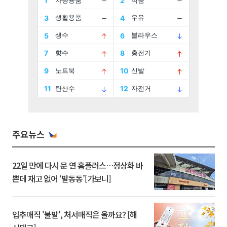
주요뉴스
22일 만에 다시 문 연 홈플러스…정상화 바
쁜데 재고 없어 ‘발동동’[가보니]
입추매직 '불발', 처서매직은 올까요? [해