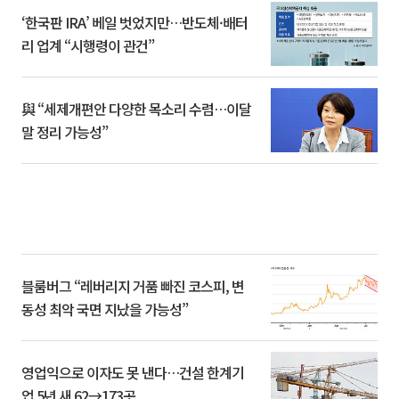
‘한국판 IRA’ 베일 벗었지만…반도체·배터
리 업계 “시행령이 관건”
與 “세제개편안 다양한 목소리 수렴…이달
말 정리 가능성”
블룸버그 “레버리지 거품 빠진 코스피, 변
동성 최악 국면 지났을 가능성”
영업익으로 이자도 못 낸다…건설 한계기
업 5년 새 62→173곳