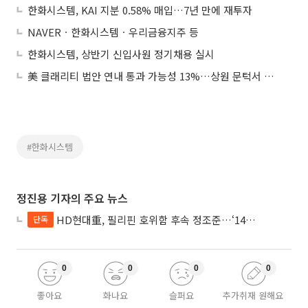
한화시스템, KAI 지분 0.58% 매입…7년 만에 재투자
NAVERㆍ한화시스템ㆍ우리금융지주 등
한화시스템, 상반기 신입사원 정기채용 실시
美 클래리티 법안 연내 통과 가능성 13%…상원 문턱서 제동
#한화시스템
정진용 기자의 주요 뉴스
HD현대重, 필리핀 호위함 후속 정조준…‘14척+α’ 싹쓸이 노린다
단독
0
0
0
0
좋아요
화나요
슬퍼요
추가취재 원해요