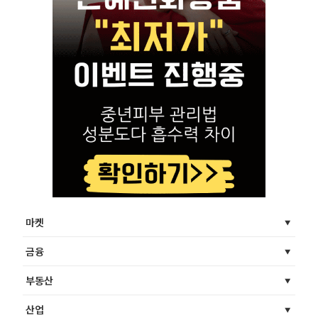
마켓
금융
부동산
산업