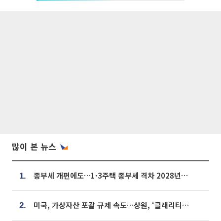
많이 본 뉴스
종부세 개편에도…1·3주택 종부세 격차 2028년부터 확대
1.
미국, 가상자산 포괄 규제 속도…상원, ‘클래리티법’ 9월 절차투표 추진
2.