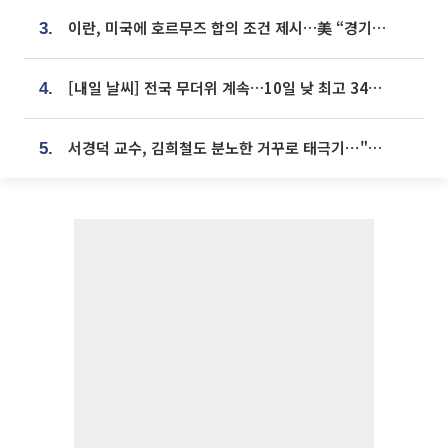
이란, 미국에 호르무즈 합의 조건 제시…美 “경기 아직 안 끝나” [종합]
3.
[내일 날씨] 전국 무더위 계속…10일 낮 최고 34도 육박
4.
서경덕 교수, 김희철도 분노한 거꾸로 태극기⋯"엉터리는 아냐, 아쉬울 뿐"
5.