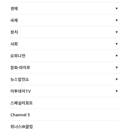
경제
국제
정치
사회
오피니언
문화·라이프
뉴스발전소
이투데이TV
스페셜리포트
Channel 5
위너스IR클럽