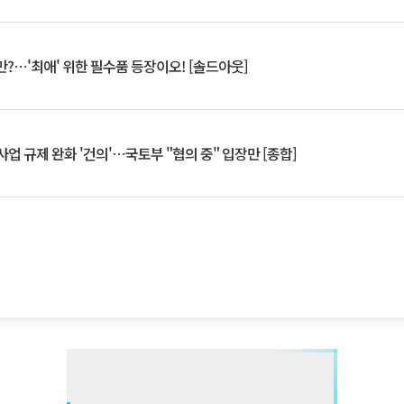
?⋯'최애' 위한 필수품 등장이오! [솔드아웃]
업 규제 완화 '건의'⋯국토부 "협의 중" 입장만 [종합]