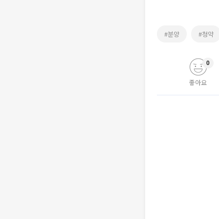
#분양
#청약
0
좋아요