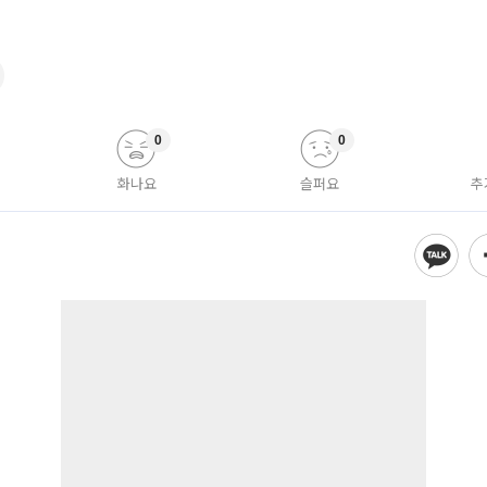
0
0
화나요
슬퍼요
추