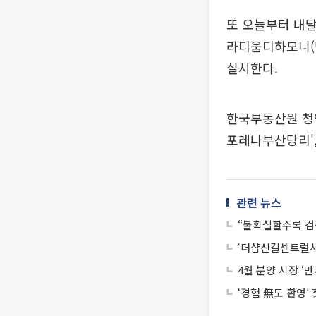
또 오늘부터 내달
라디움디하모니(민
실시한다.
한국부동산원 청약
포레나부산당리',
관련 뉴스
“불확실할수록 검
‘더샵신길센트럴시
4월 분양 시장 ‘만
‘경험 無도 환영’