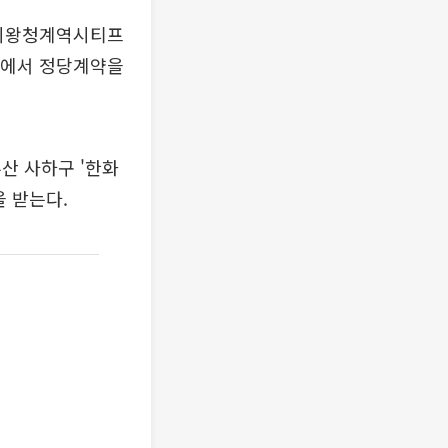
'의왕청계역시티프
단지에서 정당계약을
산 사하구 '한화
 받는다.