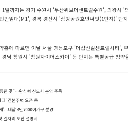
 1일까지는 경기 수원시 '두산위브더센트럴수원', 의왕시 
간임대)M1', 경북 경산시 '상방공원호반써밋(1단지)' 
홈에 따르면 이날 서울 영등포구 '더샵신길센트럴시티', 부
 경남 창원시 '창원자이더스카이' 등 단지는 특별공급 청약을
증된 곳”⋯완성형 신도시 분양 주목
티’ 견본주택 오픈 등
개’...내달 4만7000여가구 분양
 첫 일자리 도전 설명서