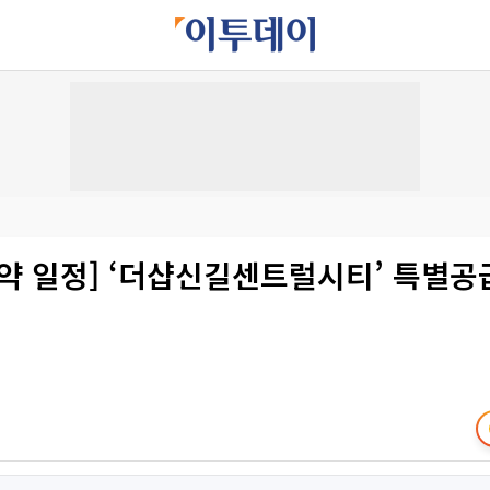
약 일정] ‘더샵신길센트럴시티’ 특별공