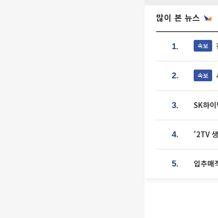
많이 본 뉴스
속보
1.
속보
2.
SK하이
3.
'2TV
4.
입추매직
5.