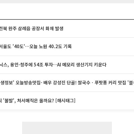
전북 완주 삼례읍 공장서 화재 발생
서울도 '40도'…오늘 노원 40.2도 기록
닉스, 용인·청주에 54조 투자…AI 메모리 생산기지 키운다
 생생정보' 오늘방송맛집- 배우 강성진 단골! 쌀국수ㆍ푸팟퐁 커리 맛집 '
 '불발', 처서매직은 올까요? [해시태그]