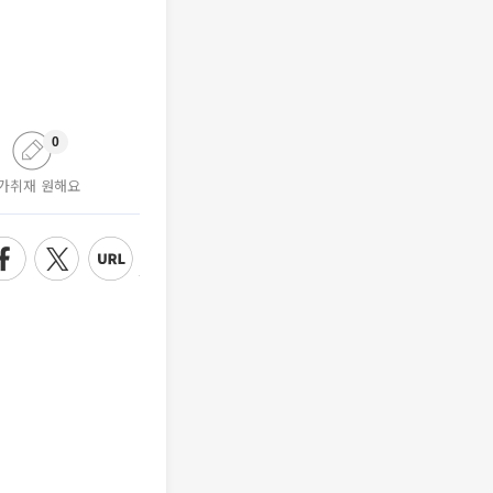
0
가취재 원해요