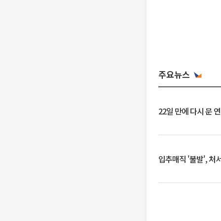
주요뉴스
22일 만에 다시 문 
입추매직 '불발', 처