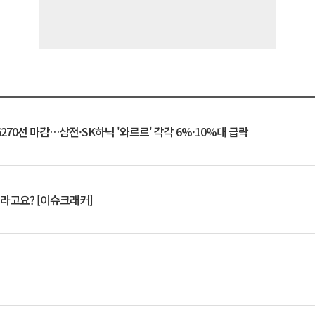
6270선 마감…삼전·SK하닉 '와르르' 각각 6%·10%대 급락
 깨라고요? [이슈크래커]