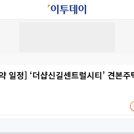
약 일정] ‘더샵신길센트럴시티’ 견본주