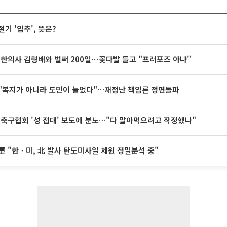
절기 '입추', 뜻은?
 한의사 김형배와 벌써 200일⋯꽃다발 들고 "프러포즈 아냐"
"복지가 아니라 도민이 늘었다"…재정난 책임론 정면돌파
 축구협회 '성 접대' 보도에 분노…"다 말아먹으려고 작정했나"
軍 "한ㆍ미, 北 발사 탄도미사일 제원 정밀분석 중"