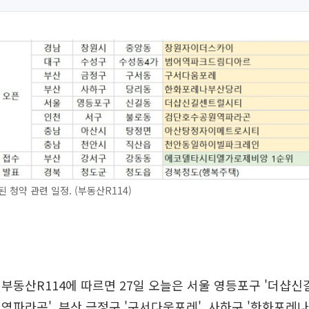
된 청약 관련 일정. (부동산R114)
부동산R114에 따르면 27일 오늘은 서울 영등포구 '더샵신
역파라곤', 부산 금정구 '구서다움포레', 사하구 '한화포레나