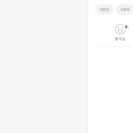
#분양
#청약
0
좋아요