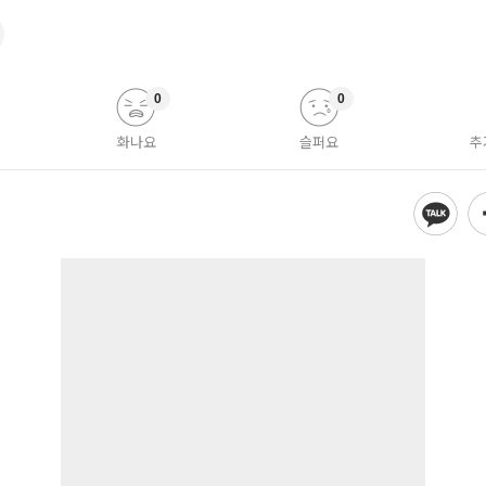
0
0
화나요
슬퍼요
추