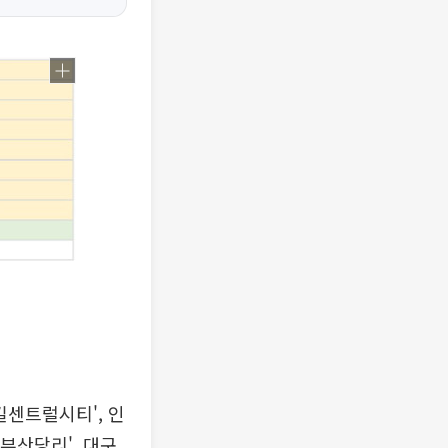
길센트럴시티', 인
부산당리', 대구