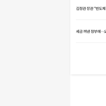
김정관 장관 “반도체
세금 꺼낸 정부에…오