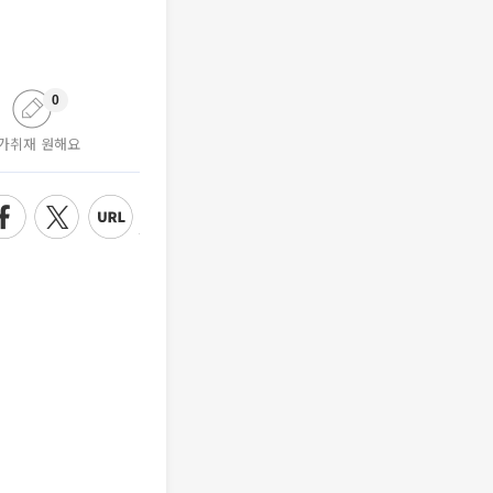
0
가취재 원해요