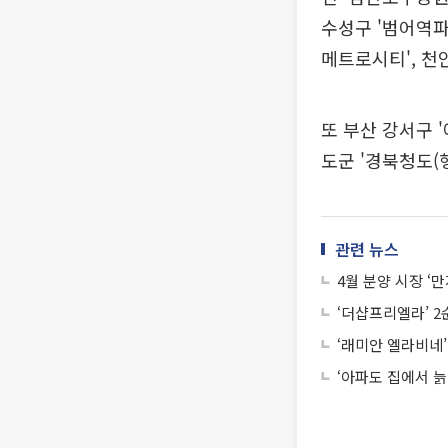
수성구 '범어역파
메트로시티', 천
또 부산 강서구 
도군 '경북청도(
관련 뉴스
4월 분양 시장 ‘만
‘더샵프리엘라’ 2
‘래미안 엘라비네’
‘아파도 집에서 늙