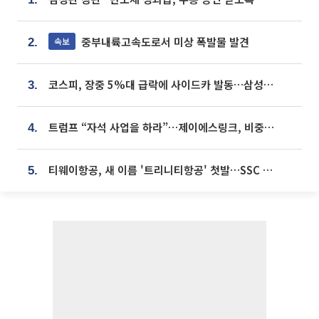
중부내륙고속도로서 미상 폭발물 발견
속보
2.
코스피, 장중 5%대 급락에 사이드카 발동…삼성·SK 동반 폭락
3.
트럼프 “자석 사업을 하라”…제이에스링크, 비중국 영구자석 공급망 구축 속도
4.
티웨이항공, 새 이름 '트리니티항공' 첫발…SSC 전략 본격화
5.