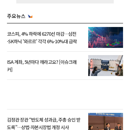
주요뉴스
코스피, 4% 하락에 6270선 마감…삼전
·SK하닉 '와르르' 각각 6%·10%대 급락
ISA 계좌, 5년마다 깨라고요? [이슈크래
커]
김정관 장관 “반도체 성과급, 주총 승인 받
도록”…상법·자본시장법 개정 시사