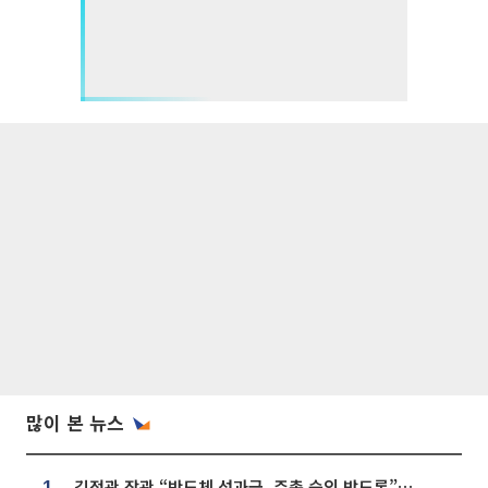
많이 본 뉴스
김정관 장관 “반도체 성과급, 주총 승인 받도록”…상법·자본시장법 개정 시사
1.