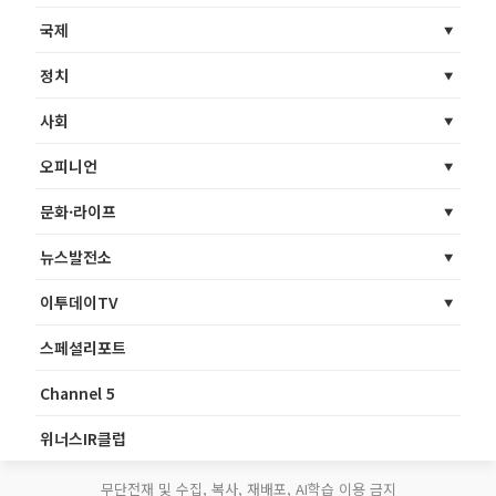
국제
정치
사회
오피니언
문화·라이프
뉴스발전소
이투데이TV
스페셜리포트
Channel 5
위너스IR클럽
무단전재 및 수집, 복사, 재배포, AI학습 이용 금지