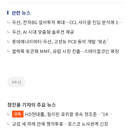
관련 뉴스
두산, 전자BG 설비투자 확대⋯CCL 사이클 진입 분석에 10%↑
두산, AI 시대 맞춤형 솔루션 제공
롯데에너지머티-두산, 고성능 PCB 동박 개발 ‘맞손’
블랙록 토큰화 MMF, 유럽 시장 진출∙∙∙스테이블코인 확장
#두산
정진용 기자의 주요 뉴스
HD현대重, 필리핀 호위함 후속 정조준…‘14척+α’ 싹쓸이 노린다
단독
교섭 세 차례 만에 쟁의투표…포스코 노사관계 긴장