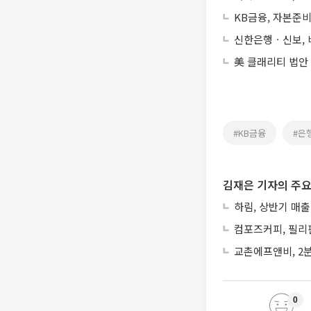
KB금융, 자본준비
신한은행ㆍ신보, 
美 클래리티 법안
#KB금융
#은
김재은 기자의 주요
하림, 상반기 매출
컴포즈커피, 필리
교촌에프앤비, 2분
0