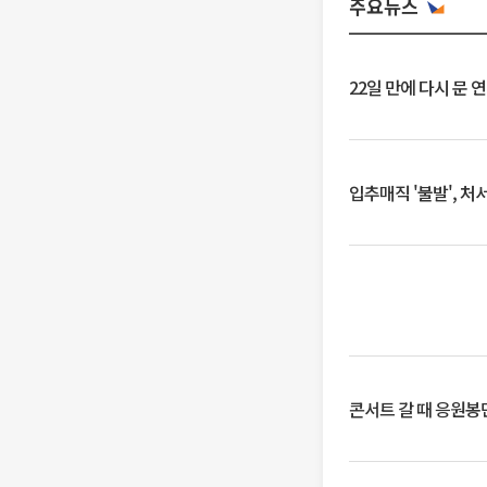
주요뉴스
22일 만에 다시 문 
입추매직 '불발', 처
콘서트 갈 때 응원봉만