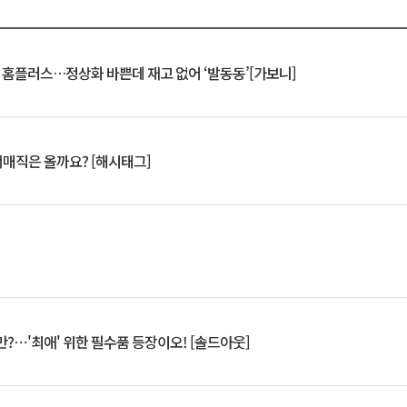
연 홈플러스…정상화 바쁜데 재고 없어 ‘발동동’[가보니]
서매직은 올까요? [해시태그]
?⋯'최애' 위한 필수품 등장이오! [솔드아웃]