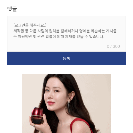
댓글
0 / 300