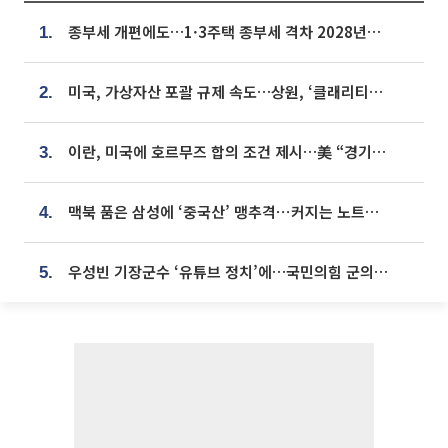
종부세 개편에도…1·3주택 종부세 격차 2028년부터 확대
1.
미국, 가상자산 포괄 규제 속도…상원, ‘클래리티법’ 9월 절차투표 추진
2.
이란, 미국에 호르무즈 합의 조건 제시…美 “경기 아직 안 끝나” [종합]
3.
맥북 품은 삼성에 ‘중국산’ 맹추격⋯커지는 노트북 OLED 시장
4.
우성빈 기장군수 ‘유튜브 정치’에…국민의힘 군의원들 집단 반발
5.