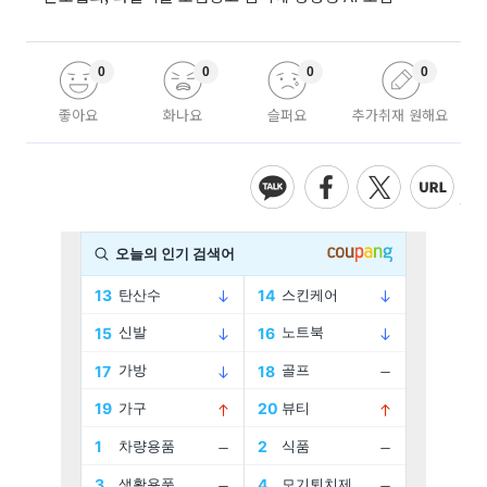
0
0
0
0
좋아요
화나요
슬퍼요
추가취재 원해요