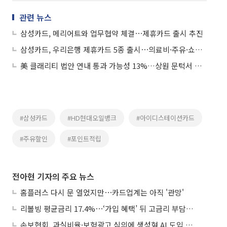
관련 뉴스
삼성카드, 메리어트와 업무협약 체결⋯제휴카드 출시 추진
삼성카드, 우리은행 제휴카드 5종 출시⋯의료비·주유·쇼핑 등 혜택 제공
美 클래리티 법안 연내 통과 가능성 13%…상원 문턱서 제동
#삼성카드
#HD현대오일뱅크
#아이디스테이션카드
#주유할인
#포인트적립
전아현 기자의 주요 뉴스
홈플러스 다시 문 열었지만⋯카드업계는 아직 '관망'
리볼빙 평균금리 17.4%⋯‘가입 혜택’ 뒤 고금리 부담 주의
손보협회, 과실비율·보험광고 심의에 생성형 AI 도입 추진