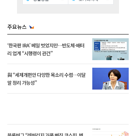
주요뉴스
‘한국판 IRA’ 베일 벗었지만…반도체·배터
리 업계 “시행령이 관건”
與 “세제개편안 다양한 목소리 수렴…이달
말 정리 가능성”
블룸버그 “레버리지 거품 빠진 코스피, 변