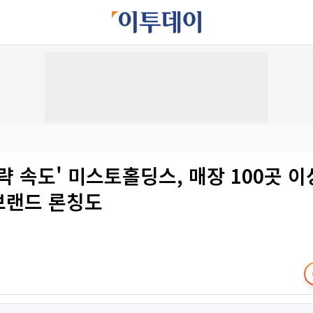
략 속도' 미스토홀딩스, 매장 100곳 이상
브랜드 론칭도