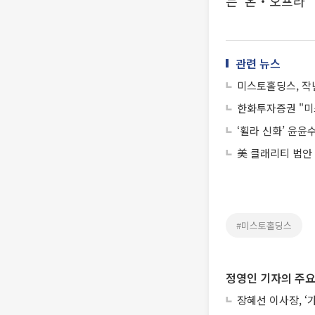
는 ‘온‧오프라
관련 뉴스
미스토홀딩스, 작년
한화투자증권 "미
‘휠라 신화’ 윤윤
美 클래리티 법안
#미스토홀딩스
정영인 기자의 주요
장혜선 이사장, ‘