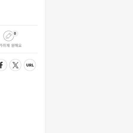
0
가취재 원해요