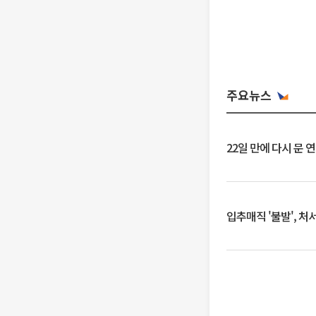
주요뉴스
22일 만에 다시 문 
입추매직 '불발', 처