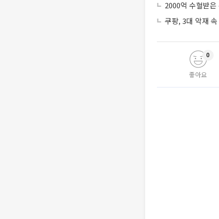
2000억 수혈받은
쿠팡, 3대 악재 속
0
좋아요