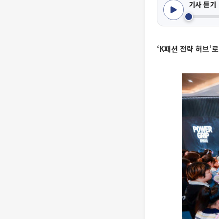
기사 듣기
‘K패션 전략 허브’