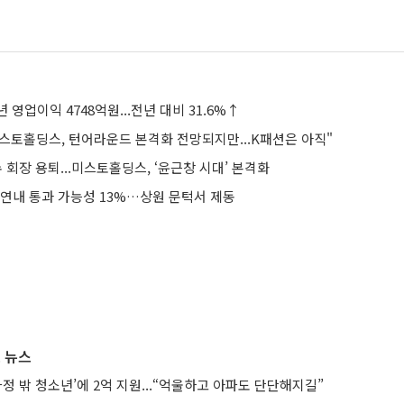
 영업이익 4748억원...전년 대비 31.6%↑
스토홀딩스, 턴어라운드 본격화 전망되지만...K패션은 아직"
수 회장 용퇴...미스토홀딩스, ‘윤근창 시대’ 본격화
 연내 통과 가능성 13%…상원 문턱서 제동
 뉴스
가정 밖 청소년’에 2억 지원...“억울하고 아파도 단단해지길”