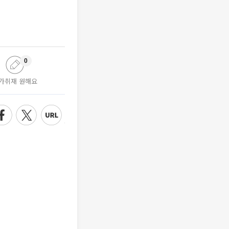
0
가취재 원해요