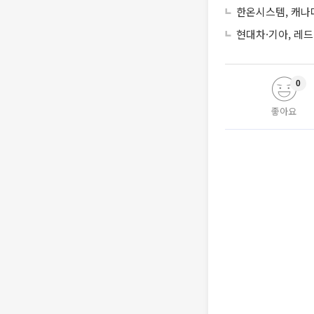
한온시스템, 캐나
현대차·기아, 레
0
좋아요