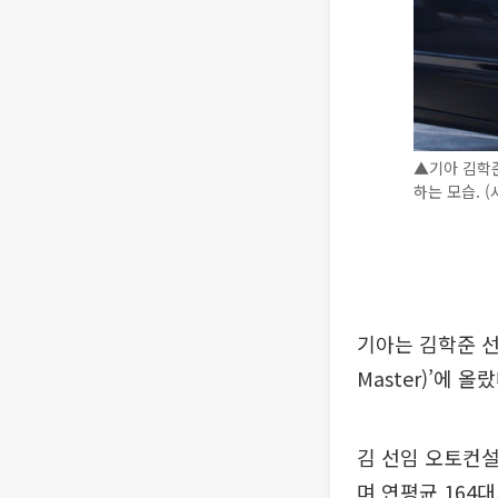
▲기아 김학준
하는 모습. 
기아는 김학준 선
Master)’에 올
김 선임 오토컨설
며 연평균 164