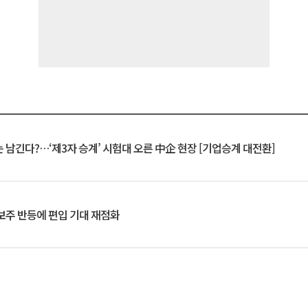
 남긴다?…‘제3자 승계’ 시험대 오른 中企 현장 [기업승계 대전환]
후보주 반등에 편입 기대 재점화