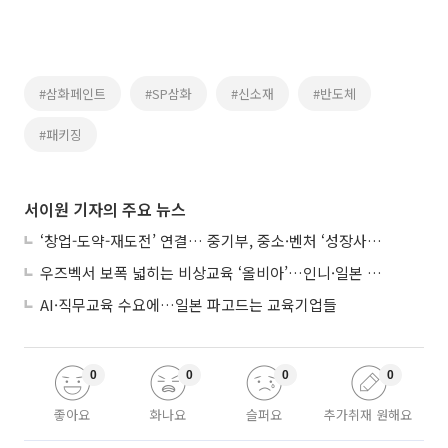
#삼화페인트
#SP삼화
#신소재
#반도체
#패키징
서이원 기자의 주요 뉴스
‘창업-도약-재도전’ 연결… 중기부, 중소·벤처 ‘성장사다리’ 짓는다
우즈벡서 보폭 넓히는 비상교육 ‘올비아’…인니·일본 진출 타진
AI·직무교육 수요에…일본 파고드는 교육기업들
0
0
0
0
좋아요
화나요
슬퍼요
추가취재 원해요