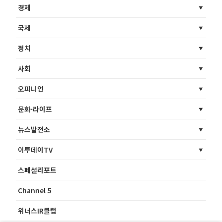
경제
국제
정치
사회
오피니언
문화·라이프
뉴스발전소
이투데이TV
스페셜리포트
Channel 5
위너스IR클럽