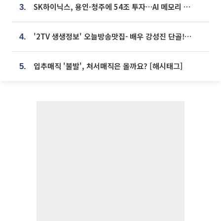
SK하이닉스, 용인·청주에 54조 투자…AI 메모리 생산기지 키운다
3.
'2TV 생생정보' 오늘방송맛집- 배우 강성진 단골! 쌀국수ㆍ푸팟퐁 커리 맛집 '블○○○'
4.
입추매직 '불발', 처서매직은 올까요? [해시태그]
5.