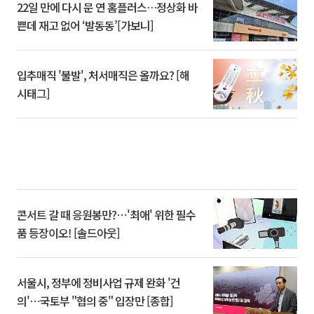
22일 만에 다시 문 연 홈플러스…정상화 바
쁜데 재고 없어 ‘발동동’[가보니]
입추매직 '불발', 처서매직은 올까요? [해
시태그]
콘서트 갈 때 응원봉만?⋯'최애' 위한 필수
품 등장이오! [솔드아웃]
서울시, 정부에 정비사업 규제 완화 '건
의'⋯국토부 "협의 중" 입장만 [종합]