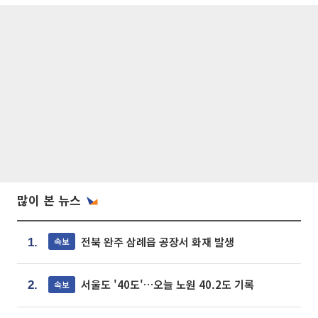
많이 본 뉴스
전북 완주 삼례읍 공장서 화재 발생
속보
1.
서울도 '40도'…오늘 노원 40.2도 기록
속보
2.