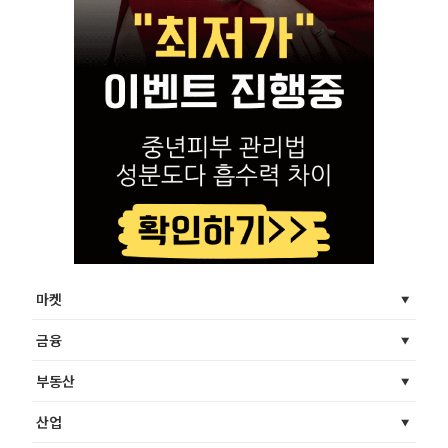
마켓
금융
부동산
산업