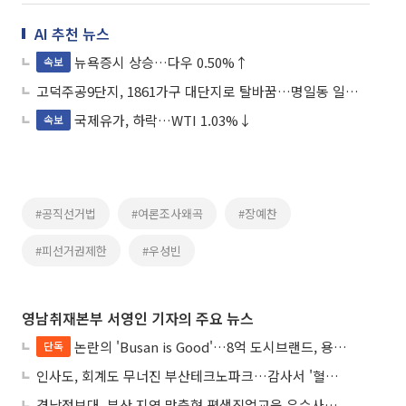
AI 추천 뉴스
뉴욕증시 상승…다우 0.50%↑
속보
고덕주공9단지, 1861가구 대단지로 탈바꿈…명일동 일대 5900가구 공급
국제유가, 하락…WTI 1.03%↓
속보
#공직선거법
#여론조사왜곡
#장예찬
#피선거권제한
#우성빈
영남취재본부 서영인 기자의 주요 뉴스
논란의 'Busan is Good'…8억 도시브랜드, 용산 대통령실 CI 업체가 수행
단독
인사도, 회계도 무너진 부산테크노파크…감사서 '혈세 유용·인사 뒤집기' 적발
경남정보대, 부산 지역 맞춤형 평생직업교육 우수사례로 혁신 주도