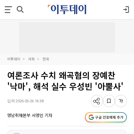
이투데이
사회
전국
여론조사 수치 왜곡혐의 장예찬
'낙마', 해석 실수 우성빈 '아뿔사'
입력 2026-03-26 16:38
영남취재본부 서영인 기자
구글 선호매체 추가