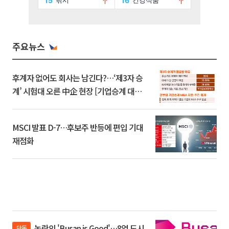
주요뉴스
후계자 없어도 회사는 남긴다?…‘제3자 승
계’ 시험대 오른 中企 현장 [기업승계 대전
환]
MSCI 발표 D-7…후보주 반등에 편입 기대
재점화
논란의 'Busan is Good'…8억 도시
단독