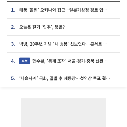
태풍 '돌핀' 오키나와 접근…일본기상청 경로 업데이트
1.
오늘은 절기 '입추', 뜻은?
2.
빅뱅, 20주년 기념 '새 뱅봉' 선보인다⋯콘서트 앞두고 팝업 개최
3.
합수본, '통계 조작' 서울·경기·충북 선관위 등 추가 압수수색
속보
4.
‘나솔사계’ 국화, 결별 후 재등장⋯첫인상 투표 휩쓸고 ‘인기녀’ 등극
5.