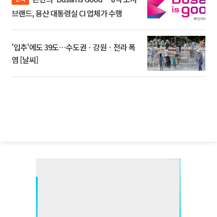
브랜드, 용산 대통령실 CI 업체가 수행
'입추'에도 39도⋯수도권ㆍ강원ㆍ전라 폭
염 [날씨]