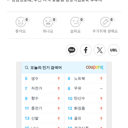
0
0
0
0
좋아요
화나요
슬퍼요
추가취재 원해요