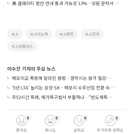
美 클래리티 법안 연내 통과 가능성 13%…상원 문턱서 제동
#LG
#LG이노텍
#LG화학
#LG전자
#LG유플러스
이수진 기자의 주요 뉴스
메모리값 폭등에 달라진 셈법…갤럭시는 원가 절감·아이폰은 서비스 확대
‘5년 LTA’ 늘리는 삼성·SK…메모리 수주산업 전환 속 다른 셈법
주52시간 특례, 메가특구법서 부활하나…“반도체특별법 담겨야”
0
0
0
0
좋아요
화나요
슬퍼요
추가취재 원해요