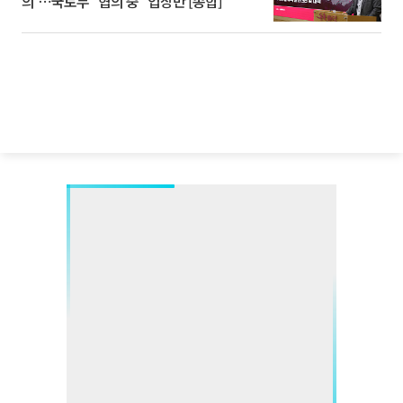
의'⋯국토부 "협의 중" 입장만 [종합]