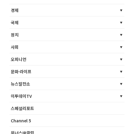
경제
국제
정치
사회
오피니언
문화·라이프
뉴스발전소
이투데이TV
스페셜리포트
Channel 5
위너스IR클럽