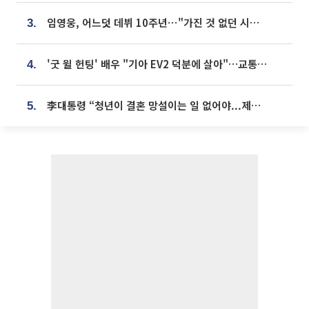
임영웅, 어느덧 데뷔 10주년⋯"가진 것 없던 시절, 내 앞엔 20명의 팬뿐"
3.
'굿 윌 헌팅' 배우 "기아 EV2 덕분에 살아"…교통사고 후 안전성 극찬
4.
李대통령 “청년이 결혼 망설이는 일 없어야...제도상 불이익 조사”
5.