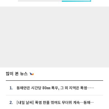
많이 본 뉴스
동해안은 시간당 80㎜ 폭우, 그 외 지역은 폭염…‘극과 극 날씨’
1.
[내일 날씨] 폭염 한풀 꺾여도 무더위 계속⋯동해안 이틀 연속 비
2.