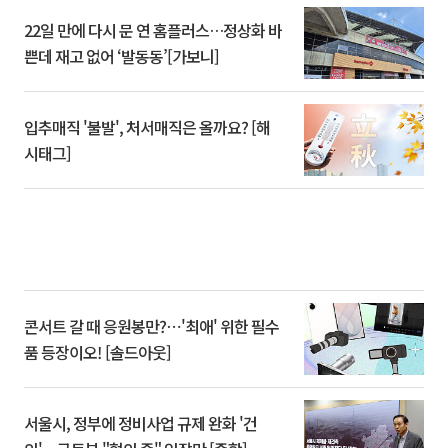
22일 만에 다시 문 연 홈플러스…정상화 바
쁜데 재고 없어 ‘발동동’[가보니]
입추매직 '불발', 처서매직은 올까요? [해
시태그]
콘서트 갈 때 응원봉만?⋯'최애' 위한 필수
품 등장이오! [솔드아웃]
서울시, 정부에 정비사업 규제 완화 '건