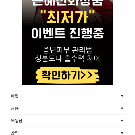
마켓
금융
부동산
산업