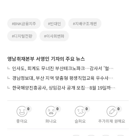
#BNK금융지주
#빈대인
#지배구조개편
#디지털전환
#이사회변화
영남취재본부 서영인 기자의 주요 뉴스
인사도, 회계도 무너진 부산테크노파크…감사서 '혈세 유용·인사 뒤집기' 적발
경남정보대, 부산 지역 맞춤형 평생직업교육 우수사례로 혁신 주도
한국해양진흥공사, 상임감사 공개 모집…8월 19일까지 접수
0
0
0
0
좋아요
화나요
슬퍼요
추가취재 원해요