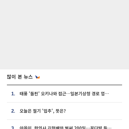
많이 본 뉴스
태풍 '돌핀' 오키나와 접근…일본기상청 경로 업데이트
1.
오늘은 절기 '입추', 뜻은?
2.
아옳이, 한의사 김형배와 벌써 200일⋯꽃다발 들고 "프러포즈 아냐"
3.