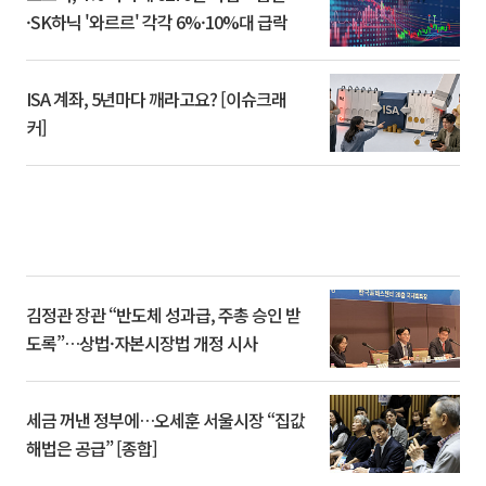
·SK하닉 '와르르' 각각 6%·10%대 급락
ISA 계좌, 5년마다 깨라고요? [이슈크래
커]
김정관 장관 “반도체 성과급, 주총 승인 받
도록”…상법·자본시장법 개정 시사
세금 꺼낸 정부에…오세훈 서울시장 “집값
해법은 공급” [종합]