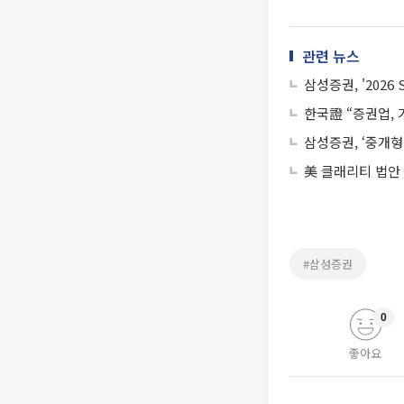
관련 뉴스
삼성증권, '202
한국證 “증권업,
삼성증권, ‘중개형
美 클래리티 법안
#삼성증권
0
좋아요