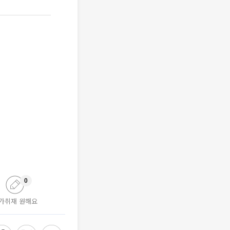
0
가취재 원해요