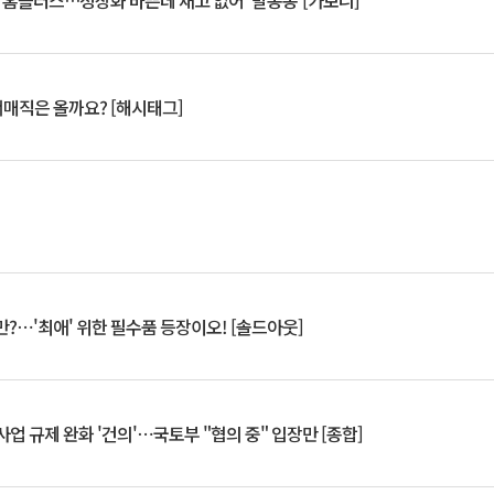
연 홈플러스…정상화 바쁜데 재고 없어 ‘발동동’[가보니]
서매직은 올까요? [해시태그]
?⋯'최애' 위한 필수품 등장이오! [솔드아웃]
업 규제 완화 '건의'⋯국토부 "협의 중" 입장만 [종합]