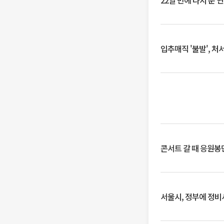
22일 만에 다시 문 
입추매직 '불발', 처
콘서트 갈 때 응원봉만
서울시, 정부에 정비사