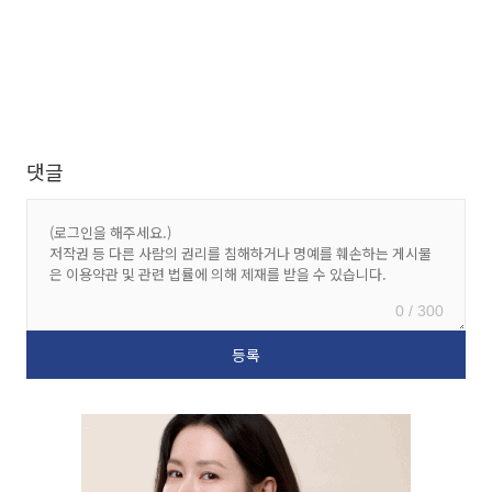
댓글
0 / 300