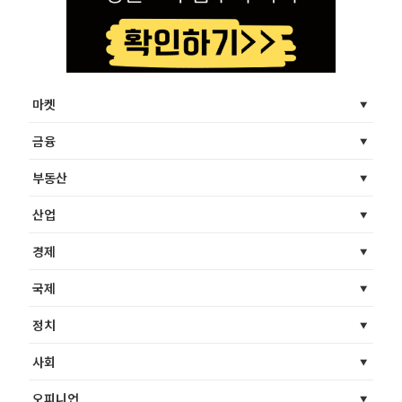
마켓
금융
부동산
산업
경제
국제
정치
사회
오피니언