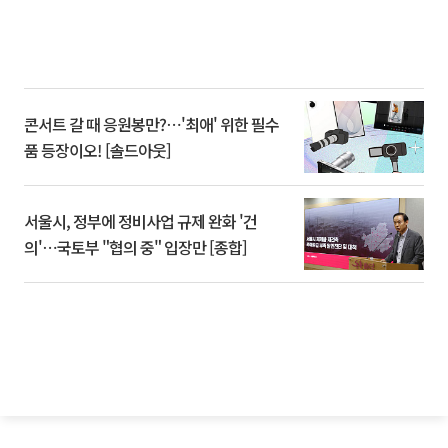
콘서트 갈 때 응원봉만?⋯'최애' 위한 필수
품 등장이오! [솔드아웃]
서울시, 정부에 정비사업 규제 완화 '건
의'⋯국토부 "협의 중" 입장만 [종합]