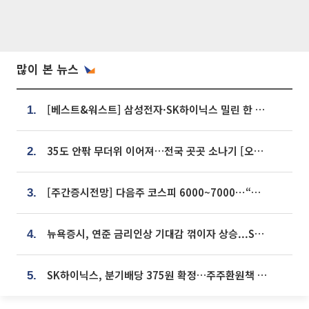
많이 본 뉴스
[베스트&워스트] 삼성전자·SK하이닉스 밀린 한 주…상상인증권은 85% 급등
1.
35도 안팎 무더위 이어져…전국 곳곳 소나기 [오늘 날씨]
2.
[주간증시전망] 다음주 코스피 6000~7000⋯“外人 수급은 정책이 변수”
3.
뉴욕증시, 연준 금리인상 기대감 꺾이자 상승...S&P500 사상 최고치 [종합]
4.
SK하이닉스, 분기배당 375원 확정…주주환원책 9월로 앞당겨 발표
5.