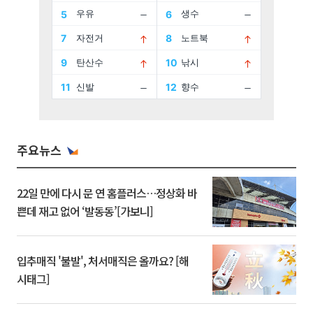
주요뉴스
22일 만에 다시 문 연 홈플러스…정상화 바
쁜데 재고 없어 ‘발동동’[가보니]
입추매직 '불발', 처서매직은 올까요? [해
시태그]