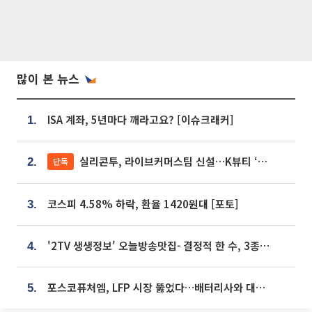
많이 본 뉴스
ISA 계좌, 5년마다 깨라고요? [이슈크래커]
1.
실리콘투, 라이브커머스팀 신설…K뷰티 ‘글로벌 판매망’ 확대[K뷰티 라방戰]
단독
2.
코스피 4.58% 하락, 환율 1420원대 [포토]
3.
'2TV 생생정보' 오늘방송맛집- 결정적 한 수, 3종 메밀면! 메밀 소바 맛집 '의○○○○'
4.
포스코퓨처엠, LFP 시장 뚫었다…배터리사와 대규모 장기 공급 합의
5.