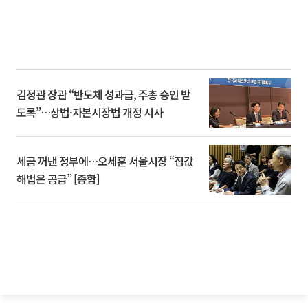
김정관 장관 “반도체 성과급, 주총 승인 받
도록”…상법·자본시장법 개정 시사
세금 꺼낸 정부에…오세훈 서울시장 “집값
해법은 공급” [종합]