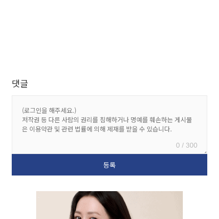
댓글
0 / 300