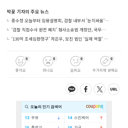
박꽃 기자의 주요 뉴스
중수청 오늘부터 임용설명회, 검찰 내부서 '눈치싸움' 기류변화도
‘검찰 직접수사 완전 폐지’ 형사소송법 개정안, 국무회의 통과
‘130억 조세심판청구’ 차은우, 모친 법인 ‘실제 역할’ 다툴 듯
0
0
0
0
좋아요
화나요
슬퍼요
추가취재 원해요