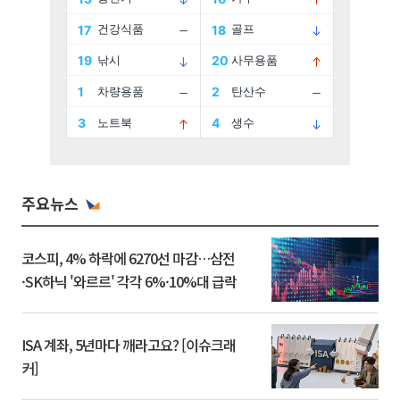
주요뉴스
코스피, 4% 하락에 6270선 마감…삼전
·SK하닉 '와르르' 각각 6%·10%대 급락
ISA 계좌, 5년마다 깨라고요? [이슈크래
커]