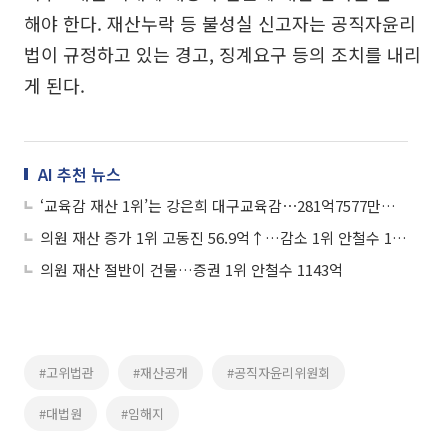
해야 한다. 재산누락 등 불성실 신고자는 공직자윤리
법이 규정하고 있는 경고, 징계요구 등의 조치를 내리
게 된다.
AI 추천 뉴스
‘교육감 재산 1위’는 강은희 대구교육감⋯281억7577만원 신고
의원 재산 증가 1위 고동진 56.9억↑…감소 1위 안철수 110억↓
의원 재산 절반이 건물…증권 1위 안철수 1143억
#고위법관
#재산공개
#공직자윤리위원회
#대법원
#임해지