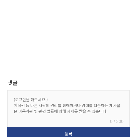
댓글
0 / 300