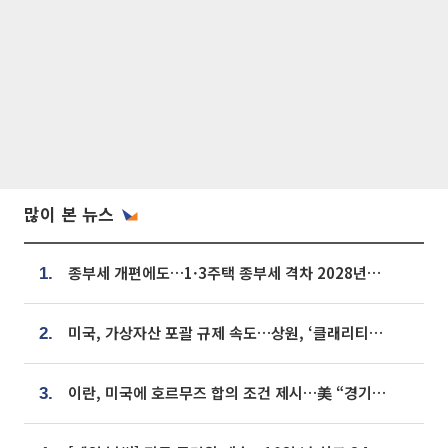
많이 본 뉴스
종부세 개편에도…1·3주택 종부세 격차 2028년부터 확대
1.
미국, 가상자산 포괄 규제 속도…상원, ‘클래리티법’ 9월 절차투표 추진
2.
이란, 미국에 호르무즈 합의 조건 제시…美 “경기 아직 안 끝나” [종합]
3.