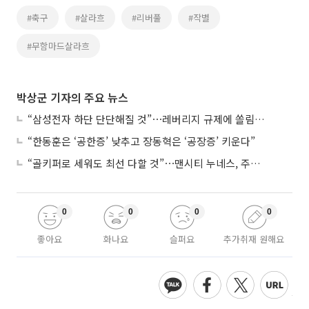
#축구
#살라흐
#리버풀
#작별
#무함마드살라흐
박상군 기자의 주요 뉴스
“삼성전자 하단 단단해질 것”⋯레버리지 규제에 쏠림 완화
“한동훈은 ‘공한증’ 낮추고 장동혁은 ‘공장증’ 키운다”
“골키퍼로 세워도 최선 다할 것”⋯맨시티 누네스, 주전 경쟁 각오
0
0
0
0
좋아요
화나요
슬퍼요
추가취재 원해요