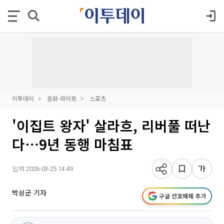
이투데이
문화·라이프
스포츠
'이집트 왕자' 살라흐, 리버풀 떠난
다⋯9년 동행 마침표
입력 2026-03-25 14:49
박상군 기자
구글 선호매체 추가