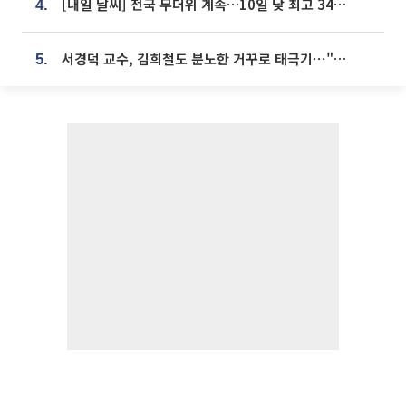
[내일 날씨] 전국 무더위 계속…10일 낮 최고 34도 육박
4.
서경덕 교수, 김희철도 분노한 거꾸로 태극기⋯"엉터리는 아냐, 아쉬울 뿐"
5.