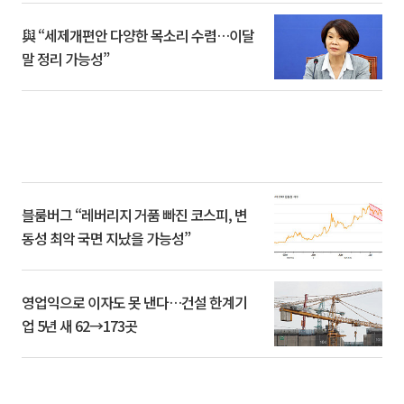
與 “세제개편안 다양한 목소리 수렴…이달
말 정리 가능성”
블룸버그 “레버리지 거품 빠진 코스피, 변
동성 최악 국면 지났을 가능성”
영업익으로 이자도 못 낸다…건설 한계기
업 5년 새 62→173곳