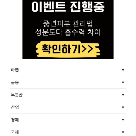
마켓
금융
부동산
산업
경제
국제