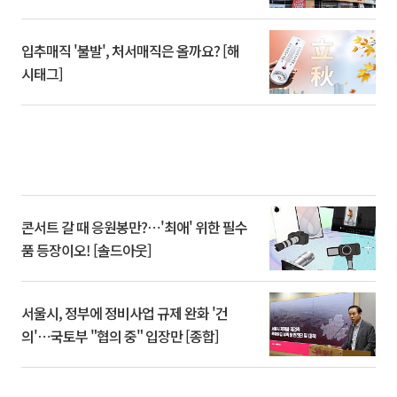
입추매직 '불발', 처서매직은 올까요? [해
시태그]
콘서트 갈 때 응원봉만?⋯'최애' 위한 필수
품 등장이오! [솔드아웃]
서울시, 정부에 정비사업 규제 완화 '건
의'⋯국토부 "협의 중" 입장만 [종합]