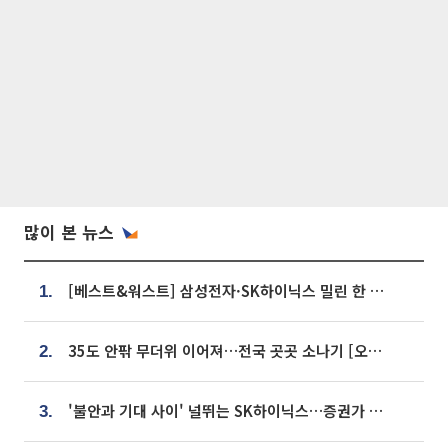
많이 본 뉴스
[베스트&워스트] 삼성전자·SK하이닉스 밀린 한 주…상상인증권은 85% 급등
1.
35도 안팎 무더위 이어져…전국 곳곳 소나기 [오늘 날씨]
2.
'불안과 기대 사이' 널뛰는 SK하이닉스…증권가 "HBM4·LTA 기반 펀터멘털 견고"
3.