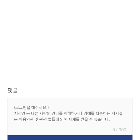
댓글
0 / 300