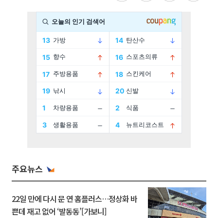
주요뉴스
22일 만에 다시 문 연 홈플러스…정상화 바
쁜데 재고 없어 ‘발동동’[가보니]