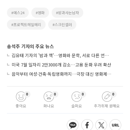
#예스24
#영화
#왕과사는남자
#프로젝트헤일메리
#스크린셀러
송석주 기자의 주요 뉴스
김유태 기자의 '밤과 책'…영화와 문학, 서로 다른 언어를 읽다
미국 7월 일자리 2만3000개 감소…고용 둔화 우려 확산
음악부터 여성·건축·독립영화까지…극장 대신 영화제로 즐기는 스크린 여행
0
0
0
0
좋아요
화나요
슬퍼요
추가취재 원해요