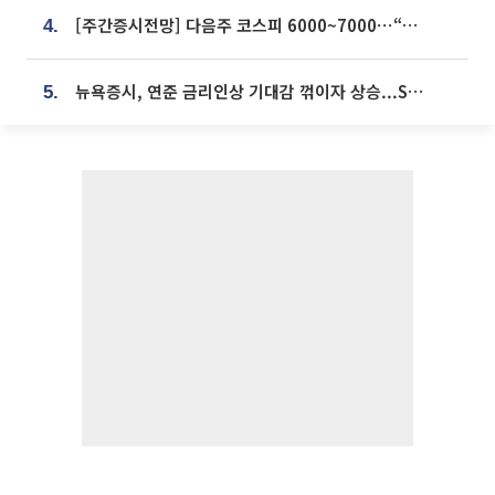
[주간증시전망] 다음주 코스피 6000~7000⋯“外人 수급은 정책이 변수”
4.
뉴욕증시, 연준 금리인상 기대감 꺾이자 상승...S&P500 사상 최고치 [종합]
5.