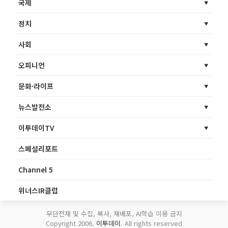
국제
정치
사회
오피니언
문화·라이프
뉴스발전소
이투데이TV
스페셜리포트
Channel 5
위너스IR클럽
무단전재 및 수집, 복사, 재배포, AI학습 이용 금지
Copyright 2006.
이투데이
. All rights reserved