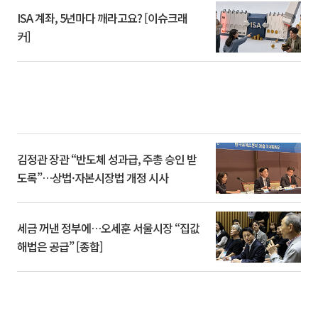
ISA 계좌, 5년마다 깨라고요? [이슈크래
커]
김정관 장관 “반도체 성과급, 주총 승인 받
도록”…상법·자본시장법 개정 시사
세금 꺼낸 정부에…오세훈 서울시장 “집값
해법은 공급” [종합]