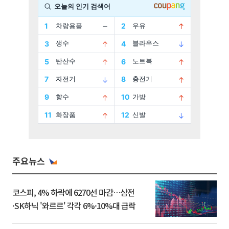
주요뉴스
코스피, 4% 하락에 6270선 마감…삼전
·SK하닉 '와르르' 각각 6%·10%대 급락