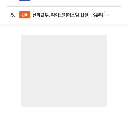
실리콘투, 라이브커머스팀 신설…K뷰티 ‘글로벌 판매망’ 확대[K뷰티 라방戰]
단독
5.