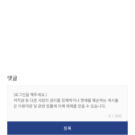
댓글
0 / 300