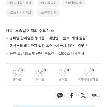
#농협개혁위원회
#농협중앙회
#독립이사제
#준법감시위원회
#회전문인사
세종=노승길 기자의 주요 뉴스
양파밭 갈아엎은 농가들…내년엔 마늘로 ‘재배 쏠림’
생산부터 밥상까지 덮친 폭염…시금치 43%ㆍ열무 28% 급등
용인·호남 반도체 산단 ‘속도전’…1600조 메가투자 이행 총력
0
0
0
0
좋아요
화나요
슬퍼요
추가취재 원해요