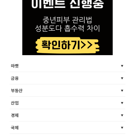
마켓
금융
부동산
산업
경제
국제