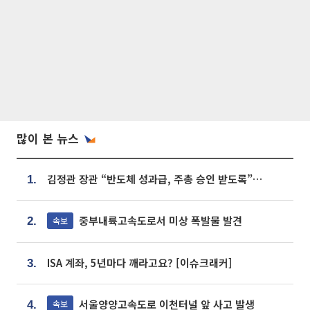
많이 본 뉴스
김정관 장관 “반도체 성과급, 주총 승인 받도록”…상법·자본시장법 개정 시사
1.
중부내륙고속도로서 미상 폭발물 발견
속보
2.
ISA 계좌, 5년마다 깨라고요? [이슈크래커]
3.
서울양양고속도로 이천터널 앞 사고 발생
속보
4.