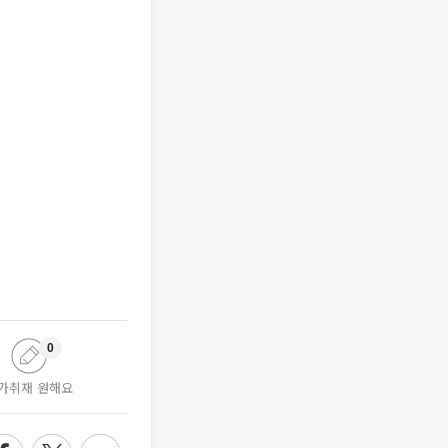
0
가취재 원해요