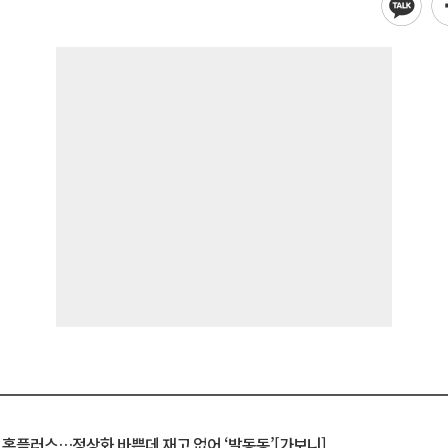
연 홈플러스…정상화 바쁜데 재고 없어 ‘발동동’[가보니]