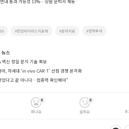
 연내 통과 가능성 13%…상원 문턱서 제동
50
#항암바이러스치료제
#분자치료
#정맥투여
 뉴스
A 백신 정밀 분석 기술 확보
, 차세대 ‘in vivo CAR-T’ 선점 경쟁 본격화
 맞았다고 끝 아니다…접종력 확인해야”
0
0
화나요
슬퍼요
추