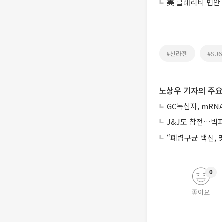
美 클래리티 법안
#신라젠
#SJ6
노상우 기자의 주요
GC녹십자, mRN
J&J도 참전…빅파마
“폐렴구균 백신,
0
좋아요