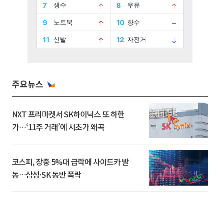
주요뉴스
NXT 프리마켓서 SK하이닉스 또 하한
가⋯‘11주 거래’에 시초가 왜곡
코스피, 장중 5%대 급락에 사이드카 발
동…삼성·SK 동반 폭락