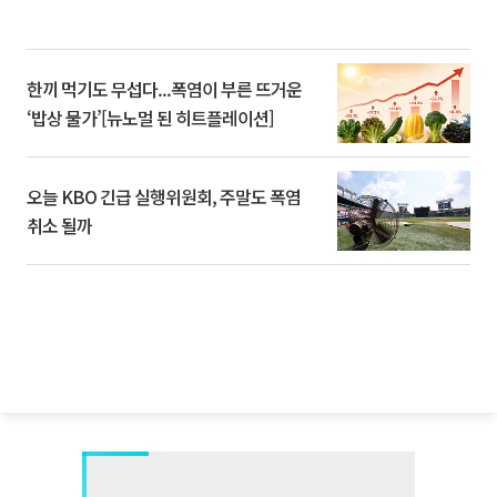
한끼 먹기도 무섭다...폭염이 부른 뜨거운
‘밥상 물가’[뉴노멀 된 히트플레이션]
오늘 KBO 긴급 실행위원회, 주말도 폭염
취소 될까