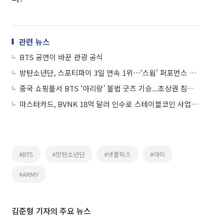
관련 뉴스
BTS 공연이 바꾼 관광 공식
방탄소년단, 스포티파이 3일 연속 1위⋯‘스윔’ 퍼포먼스 비디오로 열기 계속
중국 쇼핑몰서 BTS ‘아리랑’ 불법 굿즈 기승...초상권 침해 논란
마스터카드, BVNK 18억 달러 인수로 스테이블코인 사업 본격 확장
#BTS
#방탄소년단
#넷플릭스
#아미
#ARMY
김준형 기자의 주요 뉴스