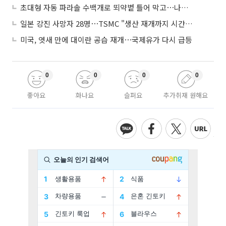
초대형 자동 파라솔 수백개로 뙤약볕 틀어 막고⋯나라별 폭염 생존법
일본 강진 사망자 28명⋯TSMC "생산 재개까지 시간 필요해"
미국, 엿새 만에 대이란 공습 재개⋯국제유가 다시 급등
0
0
0
0
좋아요
화나요
슬퍼요
추가취재 원해요