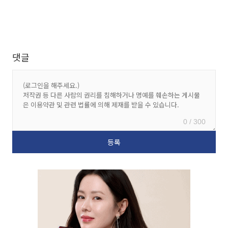
댓글
0 / 300