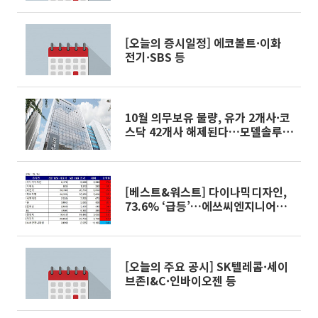
[오늘의 증시일정] 에코볼트·이화
전기·SBS 등
10월 의무보유 물량, 유가 2개사·코
스닥 42개사 해제된다…모델솔루션
등 1억 주
[베스트&워스트] 다이나믹디자인,
73.6% ‘급등’…에쓰씨엔지니어링
31%↓
[오늘의 주요 공시] SK텔레콤·세이
브존I&C·인바이오젠 등