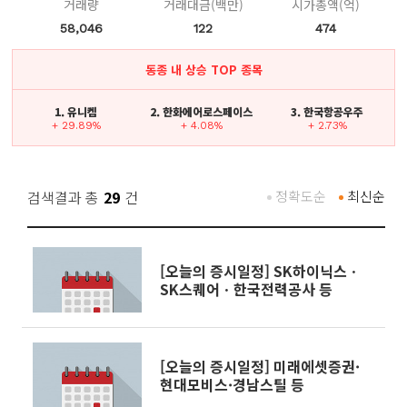
거래량
거래대금(백만)
시가총액(억)
58,046
122
474
동종 내 상승 TOP 종목
1. 유니켐
2. 한화에어로스페이스
3. 한국항공우주
+ 29.89%
+ 4.08%
+ 2.73%
검색결과 총
29
건
정확도순
최신순
[오늘의 증시일정] SK하이닉스ㆍ
SK스퀘어ㆍ한국전력공사 등
[오늘의 증시일정] 미래에셋증권·
현대모비스·경남스틸 등