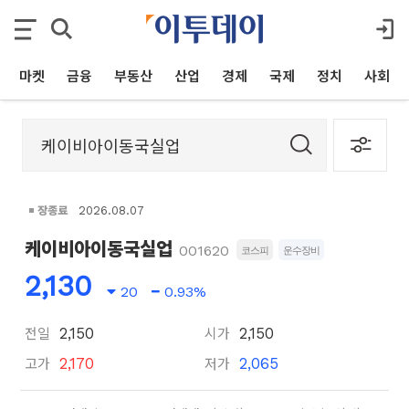
마켓
금융
부동산
산업
경제
국제
정치
사회
장종료
2026.08.07
케이비아이동국실업
001620
코스피
운수장비
2,130
20
0.93%
전일
시가
2,150
2,150
고가
저가
2,170
2,065