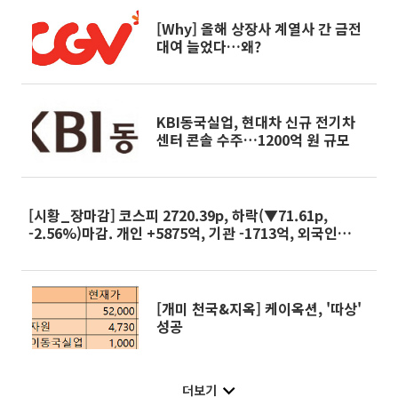
[Why] 올해 상장사 계열사 간 금전
대여 늘었다…왜?
KBI동국실업, 현대차 신규 전기차
센터 콘솔 수주…1200억 원 규모
[시황_장마감] 코스피 2720.39p, 하락(▼71.61p,
-2.56%)마감. 개인 +5875억, 기관 -1713억, 외국인
-4640억
[개미 천국&지옥] 케이옥션, '따상'
성공
더보기