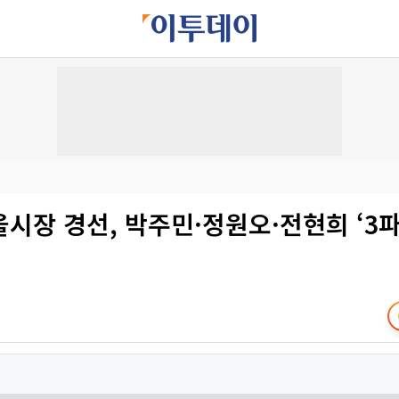
시장 경선, 박주민·정원오·전현희 ‘3파