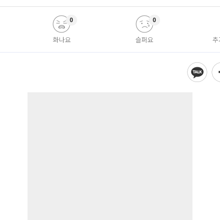
0
0
화나요
슬퍼요
추