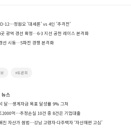
-12⋯정원오 '대세론' vs 4인 '추격전'
 4곳 광역 경선 확정…6·3 지선 공천 레이스 본격화
경선 시동…5파전 경쟁 본격화
후보
#토론회
 뉴스
석 달⋯생계자금 목표 달성률 9% 그쳐
조2000억⋯추정손실 10건 중 8건은 기업대출
해진 자산가 셈법⋯강남 고령자·다주택자 ‘자산재편 고심’