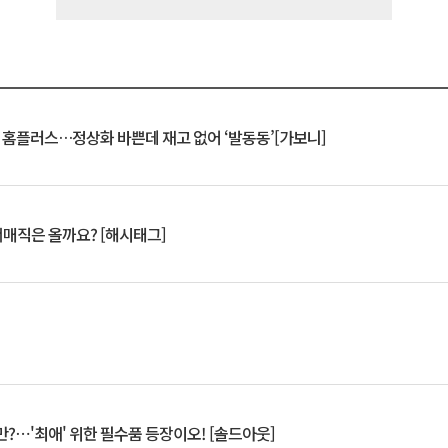
연 홈플러스…정상화 바쁜데 재고 없어 ‘발동동’[가보니]
서매직은 올까요? [해시태그]
?⋯'최애' 위한 필수품 등장이오! [솔드아웃]