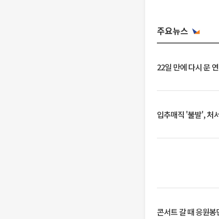
주요뉴스
22일 만에 다시 문 
입추매직 '불발', 처
콘서트 갈 때 응원봉만