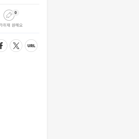
0
가취재 원해요