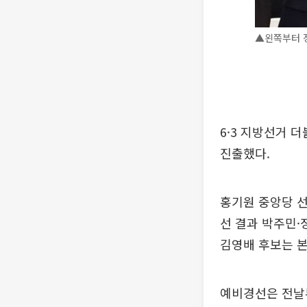
▲왼쪽부터 정
6·3 지방선거
진출했다.
홍기원 중앙당 
선 결과 박주민·
김영배 후보는 본
예비경선은 전날부