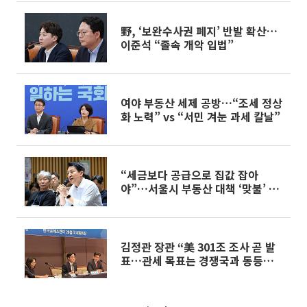
野, ‘보완수사권 폐지’ 반발 확산…
이준석 “졸속 개악 입법”
여야 부동산 세제 공방…“조세 정상
화 노력” vs “서민 겨눈 과세 칼날”
“세금보다 공급으로 집값 잡아
야”…서울시 부동산 대책 ‘맞불’ 토
론회
김정관 장관 “美 301조 조사 곧 발
표…관세 목표는 경쟁국과 동등한
수준” [종합]