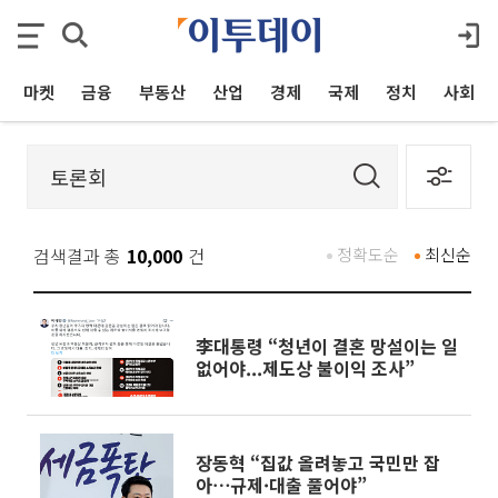
마켓
금융
부동산
산업
경제
국제
정치
사회
검색결과 총
10,000
건
정확도순
최신순
李대통령 “청년이 결혼 망설이는 일
없어야...제도상 불이익 조사”
장동혁 “집값 올려놓고 국민만 잡
아⋯규제·대출 풀어야”