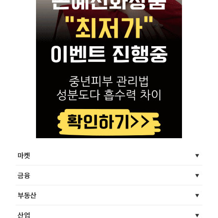
마켓
금융
부동산
산업