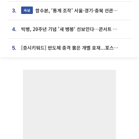
합수본, '통계 조작' 서울·경기·충북 선관위 등 추가 압수수색
속보
3.
빅뱅, 20주년 기념 '새 뱅봉' 선보인다⋯콘서트 앞두고 팝업 개최
4.
[증시키워드] 반도체 충격 뚫은 개별 호재...포스코퓨처엠·에코프로·한화솔루션 '눈길'
5.