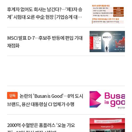
후계자 없어도 회사는 남긴다?…‘제3자 승
계’ 시험대 오른 中企 현장 [기업승계 대전
환]
MSCI 발표 D-7…후보주 반등에 편입 기대
재점화
논란의 'Busan is Good'…8억 도시
단독
브랜드, 용산 대통령실 CI 업체가 수행
2000억 수혈받은 홈플러스 ‘오늘 가오