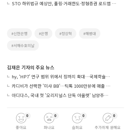
STO 하위법규 예상안, 풀링·거래한도·정형증권 로드맵 제시
#신한은행
#은행
#정상혁
#해병대
#서해수호의날
김재은 기자의 주요 뉴스
hy, ‘HP7’ 연구 범위 위에서 장까지 확대…국제학술지 게재
카디비가 선택한 '미샤 BB'…틱톡 1000만뷰에 매출 329% 뛰었다
아디다스, 국내 첫 '오리지널스 단독 아울렛' 남양주에 열었다
0
0
0
0
좋아요
화나요
슬퍼요
추가취재 원해요