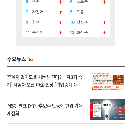
주요뉴스
후계자 없어도 회사는 남긴다?…‘제3자 승
계’ 시험대 오른 中企 현장 [기업승계 대전
환]
MSCI 발표 D-7…후보주 반등에 편입 기대
재점화