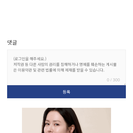
댓글
0 / 300