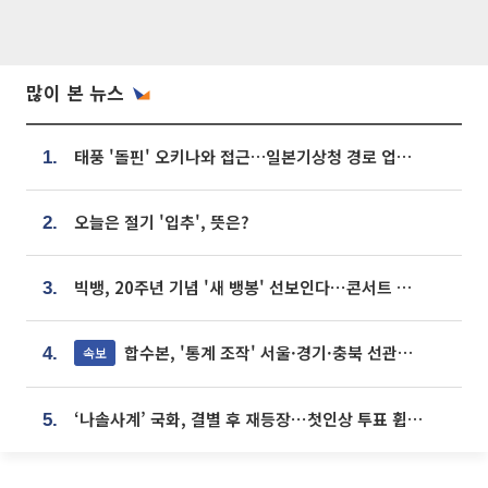
많이 본 뉴스
태풍 '돌핀' 오키나와 접근…일본기상청 경로 업데이트
1.
오늘은 절기 '입추', 뜻은?
2.
빅뱅, 20주년 기념 '새 뱅봉' 선보인다⋯콘서트 앞두고 팝업 개최
3.
합수본, '통계 조작' 서울·경기·충북 선관위 등 추가 압수수색
속보
4.
‘나솔사계’ 국화, 결별 후 재등장⋯첫인상 투표 휩쓸고 ‘인기녀’ 등극
5.