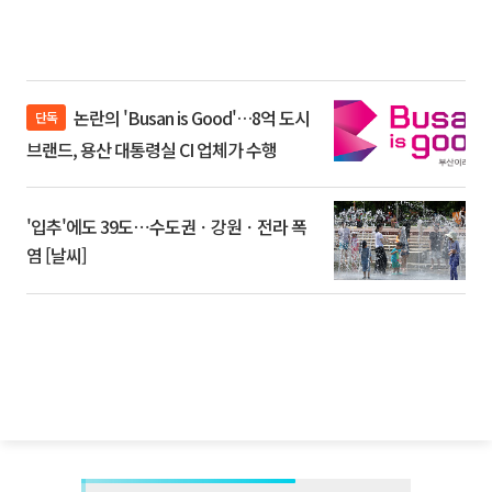
논란의 'Busan is Good'…8억 도시
단독
브랜드, 용산 대통령실 CI 업체가 수행
'입추'에도 39도⋯수도권ㆍ강원ㆍ전라 폭
염 [날씨]