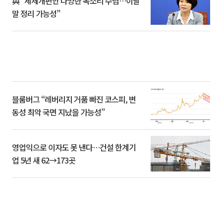
與 “세제개편안 다양한 목소리 수렴…이달
말 정리 가능성”
블룸버그 “레버리지 거품 빠진 코스피, 변
동성 최악 국면 지났을 가능성”
영업익으로 이자도 못 낸다…건설 한계기
업 5년 새 62→173곳