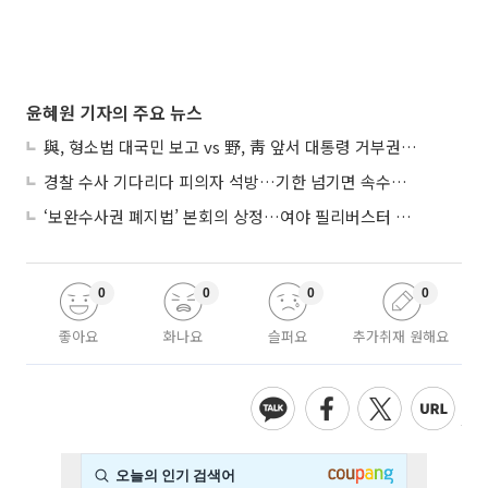
윤혜원 기자의 주요 뉴스
與, 형소법 대국민 보고 vs 野, 靑 앞서 대통령 거부권 촉구
경찰 수사 기다리다 피의자 석방…기한 넘기면 속수무책
‘보완수사권 폐지법’ 본회의 상정…여야 필리버스터 대치
0
0
0
0
좋아요
화나요
슬퍼요
추가취재 원해요