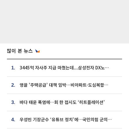
많이 본 뉴스
3445억 자사주 지급 마쳤는데...삼성전자 DX노조, 뒤늦은 '떼쓰기 집회'
1.
영끌 '주택공급' 대책 임박⋯비아파트·도심복합까지 총동원
2.
바다 태운 폭염에…회 한 접시도 ‘히트플레이션’
3.
우성빈 기장군수 ‘유튜브 정치’에…국민의힘 군의원들 집단 반발
4.