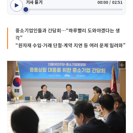
기사 듣기
00:00 / 02:51
중소기업인들과 간담회⋯“하루빨리 도와야겠다는 생
각”
“원자재 수입·거래 단절·계약 지연 등 여러 문제 밀려와”