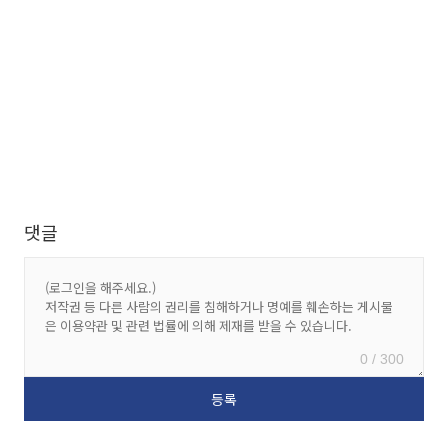
댓글
0 / 300