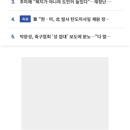
추미애 "복지가 아니라 도민이 늘었다"…재정난 책임론 정면돌파
3.
軍 "한ㆍ미, 北 발사 탄도미사일 제원 정밀분석 중"
속보
4.
박문성, 축구협회 '성 접대' 보도에 분노…"다 말아먹으려고 작정했나"
5.