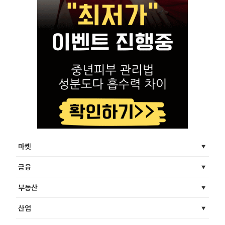
마켓
금융
부동산
산업