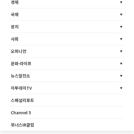
경제
국제
정치
사회
오피니언
문화·라이프
뉴스발전소
이투데이TV
스페셜리포트
Channel 5
위너스IR클럽