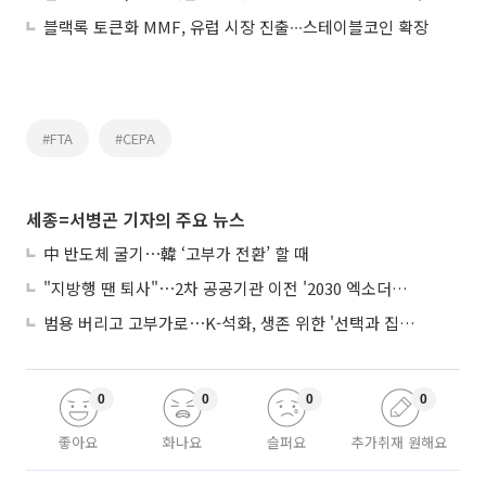
블랙록 토큰화 MMF, 유럽 시장 진출∙∙∙스테이블코인 확장
#FTA
#CEPA
세종=서병곤 기자의 주요 뉴스
中 반도체 굴기⋯韓 ‘고부가 전환’ 할 때
"지방행 땐 퇴사"⋯2차 공공기관 이전 '2030 엑소더스' 뇌관
범용 버리고 고부가로⋯K-석화, 생존 위한 '선택과 집중'
0
0
0
0
좋아요
화나요
슬퍼요
추가취재 원해요