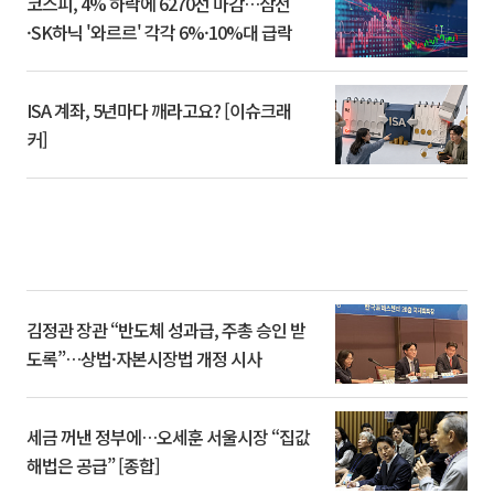
코스피, 4% 하락에 6270선 마감…삼전
·SK하닉 '와르르' 각각 6%·10%대 급락
ISA 계좌, 5년마다 깨라고요? [이슈크래
커]
김정관 장관 “반도체 성과급, 주총 승인 받
도록”…상법·자본시장법 개정 시사
세금 꺼낸 정부에…오세훈 서울시장 “집값
해법은 공급” [종합]