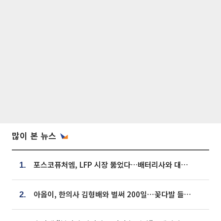
많이 본 뉴스
포스코퓨처엠, LFP 시장 뚫었다…배터리사와 대규모 장기 공급 합의
1.
아옳이, 한의사 김형배와 벌써 200일⋯꽃다발 들고 "프러포즈 아냐"
2.