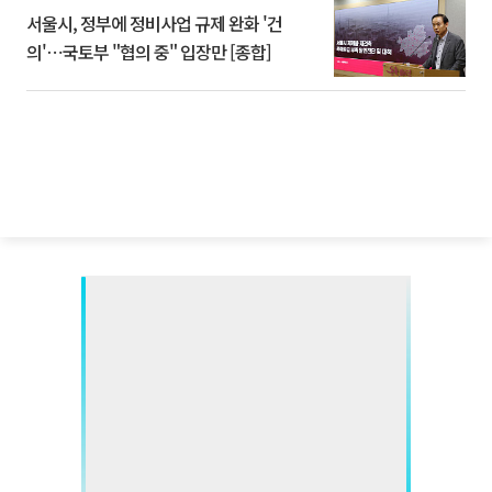
서울시, 정부에 정비사업 규제 완화 '건
의'⋯국토부 "협의 중" 입장만 [종합]