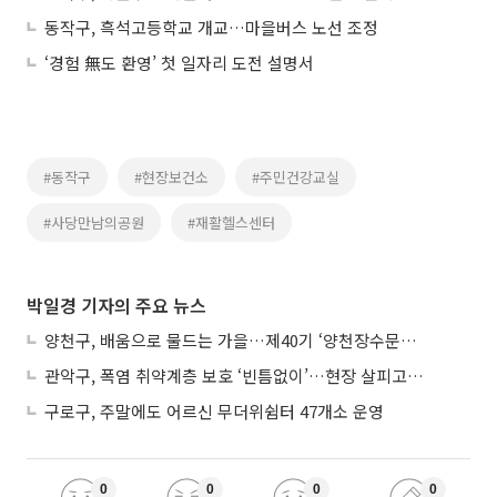
동작구, 흑석고등학교 개교…마을버스 노선 조정
‘경험 無도 환영’ 첫 일자리 도전 설명서
#동작구
#현장보건소
#주민건강교실
#사당만남의공원
#재활헬스센터
박일경 기자의 주요 뉴스
양천구, 배움으로 물드는 가을…제40기 ‘양천장수문화대학’ 수강생 모집
관악구, 폭염 취약계층 보호 ‘빈틈없이’…현장 살피고 지원 넓힌다
구로구, 주말에도 어르신 무더위쉼터 47개소 운영
0
0
0
0