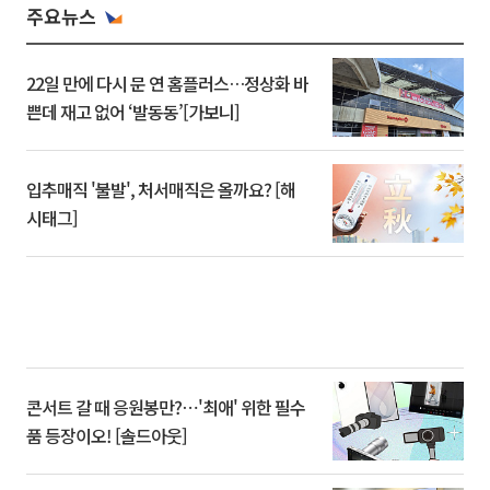
주요뉴스
22일 만에 다시 문 연 홈플러스…정상화 바
쁜데 재고 없어 ‘발동동’[가보니]
입추매직 '불발', 처서매직은 올까요? [해
시태그]
콘서트 갈 때 응원봉만?⋯'최애' 위한 필수
품 등장이오! [솔드아웃]