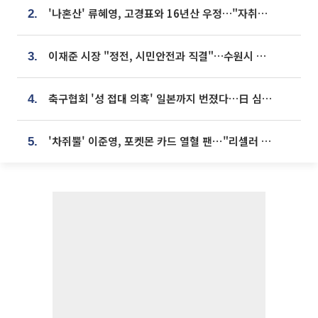
'나혼산' 류혜영, 고경표와 16년산 우정…"자취방서 부모님과 마주쳐"
2.
이재준 시장 "정전, 시민안전과 직결"…수원시 비상대응체계 가동
3.
축구협회 '성 접대 의혹' 일본까지 번졌다…日 심판 실명 공개
4.
'차쥐뿔' 이준영, 포켓몬 카드 열혈 팬⋯"리셀러 처단할 것"
5.