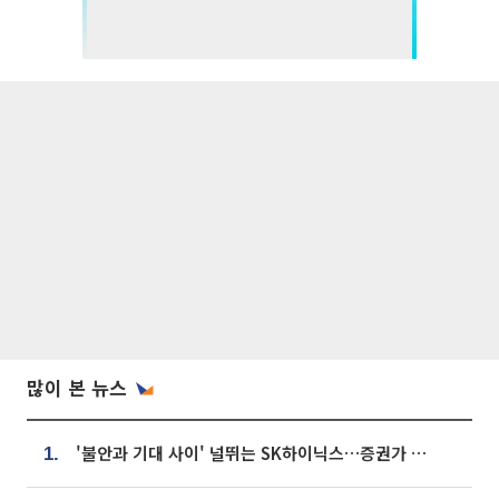
많이 본 뉴스
'불안과 기대 사이' 널뛰는 SK하이닉스…증권가 "HBM4·LTA 기반 펀터멘털 견고"
1.