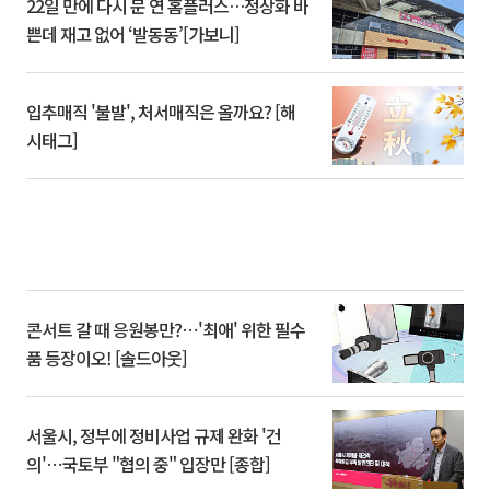
22일 만에 다시 문 연 홈플러스…정상화 바
쁜데 재고 없어 ‘발동동’[가보니]
입추매직 '불발', 처서매직은 올까요? [해
시태그]
콘서트 갈 때 응원봉만?⋯'최애' 위한 필수
품 등장이오! [솔드아웃]
서울시, 정부에 정비사업 규제 완화 '건
의'⋯국토부 "협의 중" 입장만 [종합]