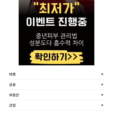
마켓
금융
부동산
산업