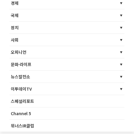
경제
국제
정치
사회
오피니언
문화·라이프
뉴스발전소
이투데이TV
스페셜리포트
Channel 5
위너스IR클럽