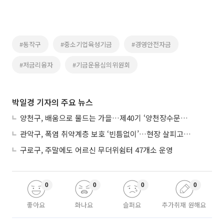
#동작구
#중소기업육성기금
#경영안전자금
#저금리융자
#기금운용심의위원회
박일경 기자의 주요 뉴스
양천구, 배움으로 물드는 가을…제40기 ‘양천장수문화대학’ 수강생 모집
관악구, 폭염 취약계층 보호 ‘빈틈없이’…현장 살피고 지원 넓힌다
구로구, 주말에도 어르신 무더위쉼터 47개소 운영
0
0
0
0
좋아요
화나요
슬퍼요
추가취재 원해요