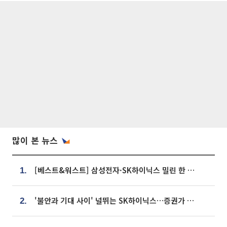
많이 본 뉴스
[베스트&워스트] 삼성전자·SK하이닉스 밀린 한 주…상상인증권은 85% 급등
1.
'불안과 기대 사이' 널뛰는 SK하이닉스…증권가 "HBM4·LTA 기반 펀터멘털 견고"
2.