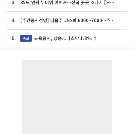
35도 안팎 무더위 이어져…전국 곳곳 소나기 [오늘 날씨]
3.
[주간증시전망] 다음주 코스피 6000~7000⋯“外人 수급은 정책이 변수”
4.
뉴욕증시, 상승...나스닥 1.3% ↑
속보
5.