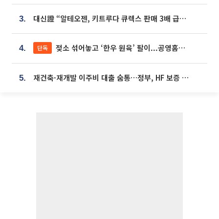
대신證 “알테오젠, 키트루다 큐렉스 판매 3배 급증…목표가 41만원 상향”
3.
젖소 섞어놓고 ‘한우 원육’ 팔이...공영홈쇼핑 표기·검증 구멍
단독
4.
재건축·재개발 이주비 대출 숨통…정부, HF 보증 신설 추진
5.