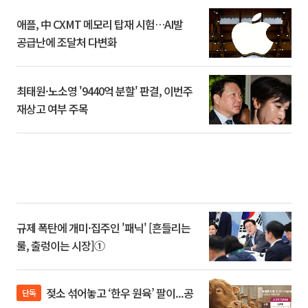
애플, 中 CXMT 메모리 탑재 시험…AI발
공급난에 조달처 다변화
최태원·노소영 '9440억 분할' 판결, 이번주
재상고 여부 주목
규제 폭탄에 개미·집주인 '패닉' [흔들리는
룰, 출렁이는 시장]①
젖소 섞어놓고 ‘한우 원육’ 팔이...공
단독