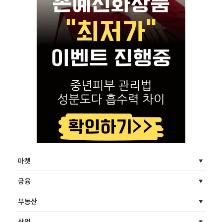
마켓
금융
부동산
산업