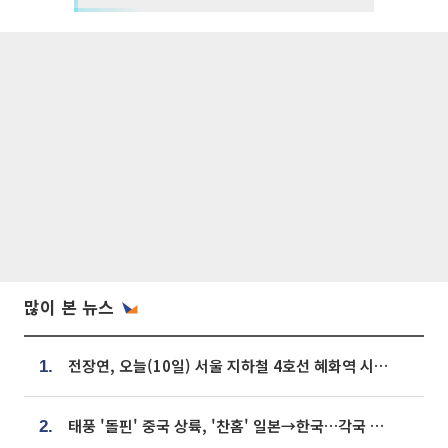
많이 본 뉴스
전장연, 오늘(10일) 서울 지하철 4호선 혜화역 시위…1호선 용산역 무정차
1.
태풍 '돌핀' 중국 상륙, '찬홈' 일본→한국…각국 기상청 예상 경로는?
2.