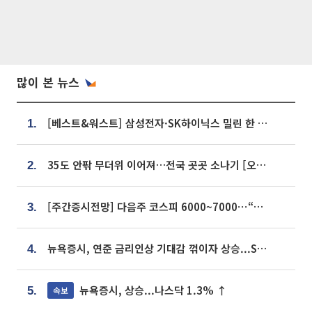
많이 본 뉴스
[베스트&워스트] 삼성전자·SK하이닉스 밀린 한 주…상상인증권은 85% 급등
1.
35도 안팎 무더위 이어져…전국 곳곳 소나기 [오늘 날씨]
2.
[주간증시전망] 다음주 코스피 6000~7000⋯“外人 수급은 정책이 변수”
3.
뉴욕증시, 연준 금리인상 기대감 꺾이자 상승...S&P500 사상 최고치 [종합]
4.
뉴욕증시, 상승...나스닥 1.3% ↑
속보
5.