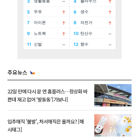
주요뉴스
22일 만에 다시 문 연 홈플러스…정상화 바
쁜데 재고 없어 ‘발동동’[가보니]
입추매직 '불발', 처서매직은 올까요? [해
시태그]