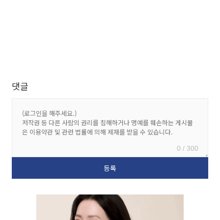
댓글
0 / 300