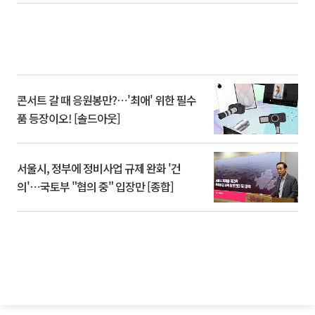
콘서트 갈 때 응원봉만?⋯'최애' 위한 필수
품 등장이오! [솔드아웃]
서울시, 정부에 정비사업 규제 완화 '건
의'⋯국토부 "협의 중" 입장만 [종합]