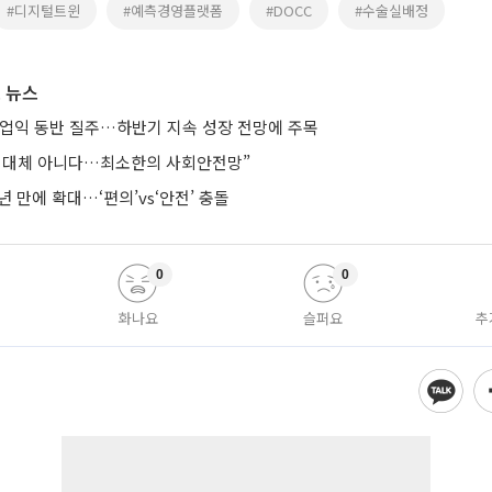
#디지털트윈
#예측경영플랫폼
#DOCC
#수술실배정
 뉴스
영업익 동반 질주…하반기 지속 성장 전망에 주목
 대체 아니다…최소한의 사회안전망”
년 만에 확대…‘편의’vs‘안전’ 충돌
0
0
화나요
슬퍼요
추