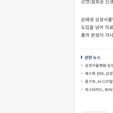
강연(설호준 신경
손태성 삼성서울
도입을 넘어 의
폼의 완성이 가
관련 뉴스
삼성서울병원·삼성
에스파 윈터, 삼
중기부, AI·디지
마스터카드, BVN