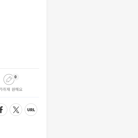
0
가취재 원해요