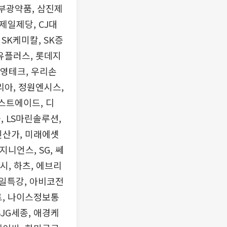
 부광약품, 삼진제
제일제당, CJ대
SK케미칼, SK증
G유플러스, 롯데지
구영테크, 우리손
리아, 정원엔시스,
스트에이드, 디
 LS마린솔루션,
인산가, 미래에셋
 지니언스, SG, 쎄
시, 하츠, 에브리
원일특강, 아비코전
트, 나이스정보통
SJG세종, 애경케