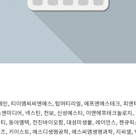
레인, 티이엠씨씨엔에스, 탑머티리얼, 에프엔에스테크, 피엔티
 칩스앤미디어, 넥스틴, 천보, 신성에스티, 이엔에프테크놀로지,
티, 동아엘텍, 전진바이오팜, 대성미생물, 레이언스, 젠큐릭스
즈, 키이스트, 에스디생명공학, 에스씨엠생명과학, 지씨셀,