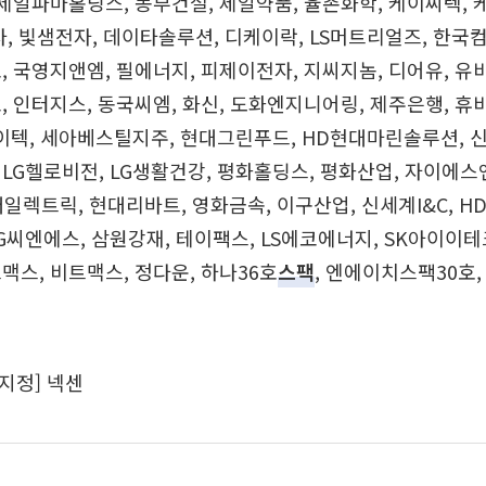
 제일파마홀딩스, 동부건설, 제일약품, 율촌화학, 케이씨텍, 
원상사, 빛샘전자, 데이타솔루션, 디케이락, LS머트리얼즈, 한국
, 국영지앤엠, 필에너지, 피제이전자, 지씨지놈, 디어유, 유
, 인터지스, 동국씨엠, 화신, 도화엔지니어링, 제주은행, 휴비
이텍, 세아베스틸지주, 현대그린푸드, HD현대마린솔루션, 
LG헬로비전, LG생활건강, 평화홀딩스, 평화산업, 자이에스
현대일렉트릭, 현대리바트, 영화금속, 이구산업, 신세계I&C, 
G씨엔에스, 삼원강재, 테이팩스, LS에코에너지, SK아이이
맥스, 비트맥스, 정다운, 하나36호
스팩
, 엔에이치스팩30호
지정] 넥센