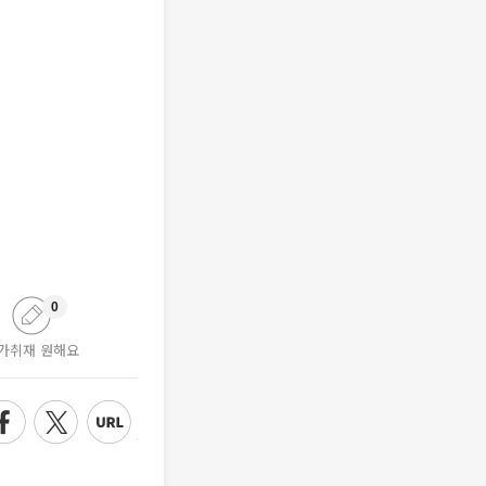
0
가취재 원해요