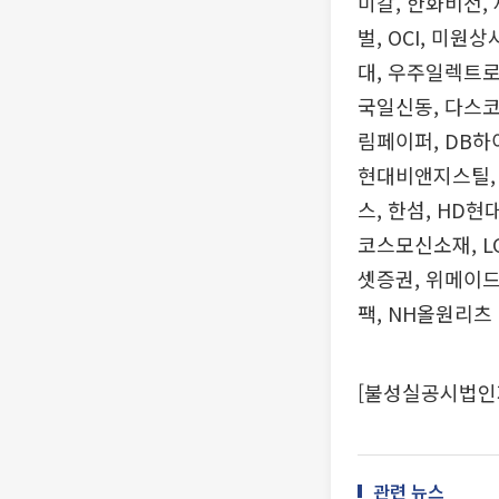
미칼, 한화비전,
벌, OCI, 미
대, 우주일렉트로
국일신동, 다스코
림페이퍼, DB하
현대비앤지스틸, 
스, 한섬, HD
코스모신소재, L
셋증권, 위메이드
팩, NH올원리츠
[불성실공시법인
관련 뉴스