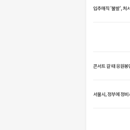
입추매직 '불발', 처
콘서트 갈 때 응원봉만
서울시, 정부에 정비사