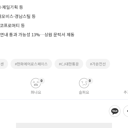
I·제일기획 등
대모비스·경남스틸 등
에코프로머티 등
 연내 통과 가능성 13%…상원 문턱서 제동
넥센
#한화에어로스페이스
#CJ대한통운
#가온전선
0
0
화나요
슬퍼요
추