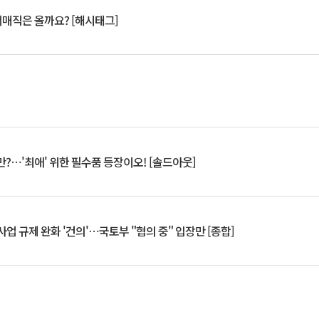
서매직은 올까요? [해시태그]
?⋯'최애' 위한 필수품 등장이오! [솔드아웃]
업 규제 완화 '건의'⋯국토부 "협의 중" 입장만 [종합]