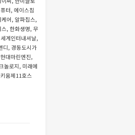
케이씨, 한미글로
컴퓨터, 에이스침
비케어, 알파칩스,
스, 한화생명, 무
신세계인터내셔날,
앤디, 경동도시가
HD현대마린엔진,
테크놀로지, 미래에
, 키움제11호스