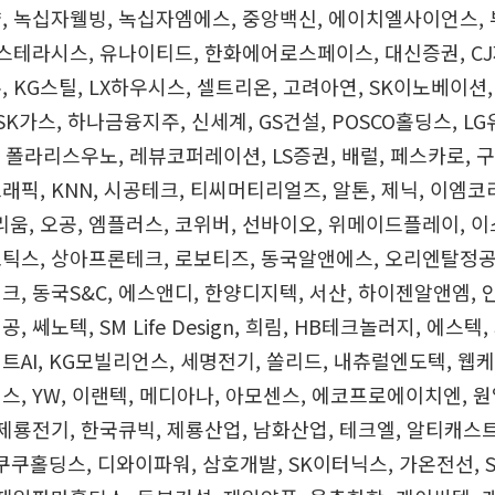
, 녹십자웰빙, 녹십자엠에스, 중앙백신, 에이치엘사이언스,
아스테라시스, 유나이티드, 한화에어로스페이스, 대신증권, CJ
 KG스틸, LX하우시스, 셀트리온, 고려아연, SK이노베이션, 
SK가스, 하나금융지주, 신세계, GS건설, POSCO홀딩스, L
캡, 폴라리스우노, 레뷰코퍼레이션, LS증권, 배럴, 페스카로, 
래픽, KNN, 시공테크, 티씨머티리얼즈, 알톤, 제닉, 이엠코
, 오공, 엠플러스, 코위버, 선바이오, 위메이드플레이, 이
틱스, 상아프론테크, 로보티즈, 동국알앤에스, 오리엔탈정공,
크, 동국S&C, 에스앤디, 한양디지텍, 서산, 하이젠알앤엠, 
 쎄노텍, SM Life Design, 희림, HB테크놀러지, 에스텍,
트AI, KG모빌리언스, 세명전기, 쏠리드, 내츄럴엔도텍, 웹케
스, YW, 이랜텍, 메디아나, 아모센스, 에코프로에이치엔, 
 제룡전기, 한국큐빅, 제룡산업, 남화산업, 테크엘, 알티캐스
 쿠쿠홀딩스, 디와이파워, 삼호개발, SK이터닉스, 가온전선, 