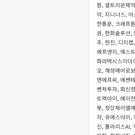
팜, 셀트리온제약
약, 지니너스, 
한통운, 크래프톤,
권, 한화솔루션, 
주, 한진, 디지
에프앤지, 에스트
파라택시스이더리움
오, 해성에어로보
엔에프씨, 에쎈테
벤처투자, 화신정공,
트렉아이, 에이전
봇, 정상제이엘에
자, 큐에스아이,
신, 폴라리스AI,