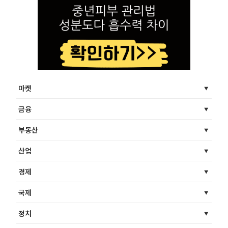
마켓
금융
부동산
산업
경제
국제
정치