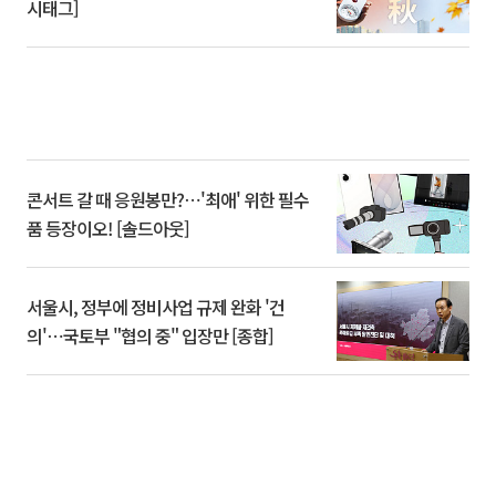
시태그]
콘서트 갈 때 응원봉만?⋯'최애' 위한 필수
품 등장이오! [솔드아웃]
서울시, 정부에 정비사업 규제 완화 '건
의'⋯국토부 "협의 중" 입장만 [종합]