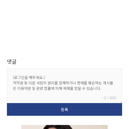
댓글
0 / 300