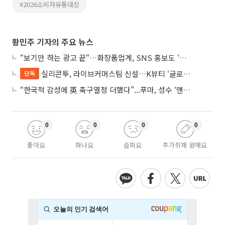
#2026소비자유통대상
황민주 기자의 주요 뉴스
“보기만 하는 광고 끝“…화장품업계, SNS 홍보도 ‘참여형 콘텐츠’로 변모
실리콘투, 라이브커머스팀 신설…K뷰티 ‘글로벌 판매망’ 확대 속도
단독
“한국적 감성에 英 축구열정 더했다”...푸마, 성수 ‘맨시티 하우스’ 팝업
0
0
0
0
좋아요
화나요
슬퍼요
추가취재 원해요