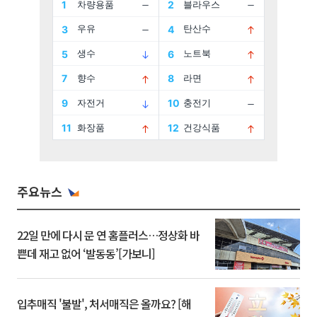
주요뉴스
22일 만에 다시 문 연 홈플러스…정상화 바
쁜데 재고 없어 ‘발동동’[가보니]
입추매직 '불발', 처서매직은 올까요? [해