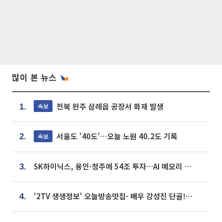
많이 본 뉴스
전북 완주 삼례읍 공장서 화재 발생
속보
1.
서울도 '40도'…오늘 노원 40.2도 기록
속보
2.
SK하이닉스, 용인·청주에 54조 투자…AI 메모리 생산기지 키운다
3.
'2TV 생생정보' 오늘방송맛집- 배우 강성진 단골! 쌀국수ㆍ푸팟퐁 커리 맛집 '블○○○'
4.