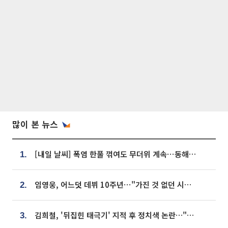
많이 본 뉴스
[내일 날씨] 폭염 한풀 꺾여도 무더위 계속⋯동해안 이틀 연속 비
1.
임영웅, 어느덧 데뷔 10주년⋯"가진 것 없던 시절, 내 앞엔 20명의 팬뿐"
2.
김희철, '뒤집힌 태극기' 지적 후 정치색 논란…"좌우 떠나 우리나라 국기"
3.