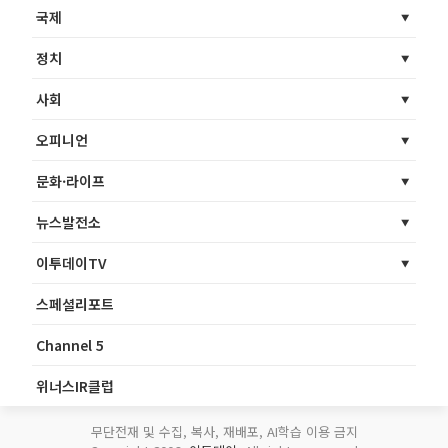
국제
정치
사회
오피니언
문화·라이프
뉴스발전소
이투데이TV
스페셜리포트
Channel 5
위너스IR클럽
무단전재 및 수집, 복사, 재배포, AI학습 이용 금지