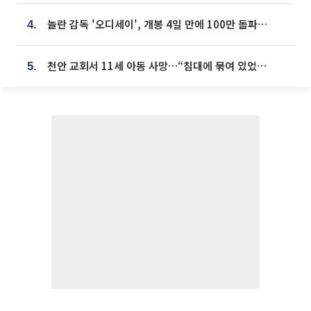
놀란 감독 '오디세이', 개봉 4일 만에 100만 돌파⋯'왕사남' 보다 빠르다
4.
천안 교회서 11세 아동 사망…“침대에 묶여 있었다” 진술 확보
5.