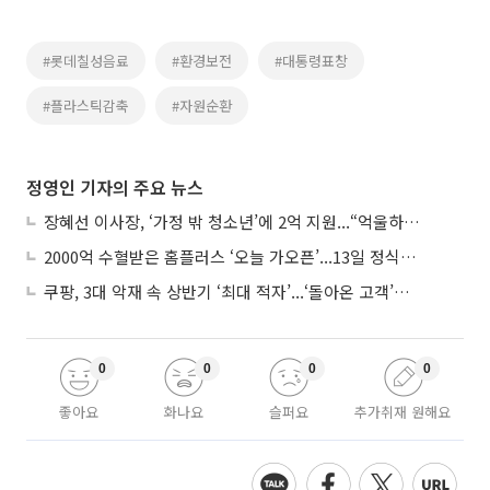
#롯데칠성음료
#환경보전
#대통령표창
#플라스틱감축
#자원순환
정영인 기자의 주요 뉴스
장혜선 이사장, ‘가정 밖 청소년’에 2억 지원...“억울하고 아파도 단단해지길”
2000억 수혈받은 홈플러스 ‘오늘 가오픈’...13일 정식 개장 시험대
쿠팡, 3대 악재 속 상반기 ‘최대 적자’...‘돌아온 고객’에 수익성 반등 주목
0
0
0
0
좋아요
화나요
슬퍼요
추가취재 원해요