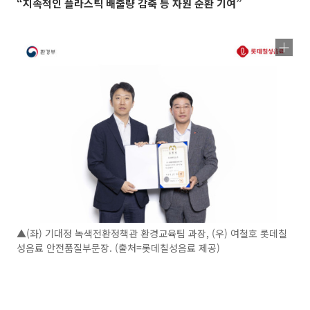
“지속적인 플라스틱 배출량 감축 등 자원 순환 기여”
▲(좌) 기대정 녹색전환정책관 환경교육팀 과장, (우) 여철호 롯데칠
성음료 안전품질부문장. (출처=롯데칠성음료 제공)