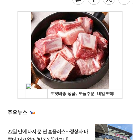
주요뉴스
22일 만에 다시 문 연 홈플러스…정상화 바
쁜데 재고 없어 ‘발동동’[가보니]