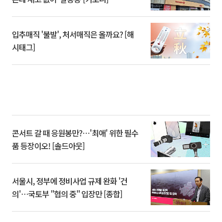
입추매직 '불발', 처서매직은 올까요? [해
시태그]
콘서트 갈 때 응원봉만?⋯'최애' 위한 필수
품 등장이오! [솔드아웃]
서울시, 정부에 정비사업 규제 완화 '건
의'⋯국토부 "협의 중" 입장만 [종합]