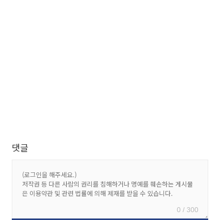
댓글
0 / 300