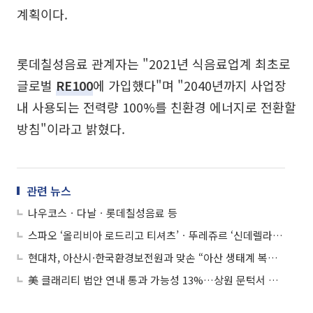
계획이다.
롯데칠성음료 관계자는 "2021년 식음료업계 최초로
글로벌
RE100
에 가입했다"며 "2040년까지 사업장
내 사용되는 전력량 100%를 친환경 에너지로 전환할
방침"이라고 밝혔다.
관련 뉴스
나우코스ㆍ다날ㆍ롯데칠성음료 등
스파오 ‘올리비아 로드리고 티셔츠’ㆍ뚜레쥬르 ‘신데렐라 케이크’ 외
현대차, 아산시·한국환경보전원과 맞손 “아산 생태계 복원 공간 조성 협력”
美 클래리티 법안 연내 통과 가능성 13%…상원 문턱서 제동