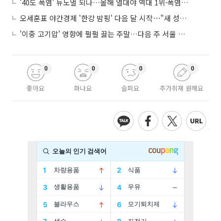
'40도 폭염' 뉴노멀 되나…올해 열대야 역대 1위·폭염일수 평년 3배 넘어
오세훈표 야간경제 '한강 밤핑' 다음 달 시작⋯"새 성장동력 만들 것"
'이중 고기압' 영향에 펄펄 끓는 주말…다음 주 서울 포함 서쪽이 더 덥다
0
0
0
0
좋아요
화나요
슬퍼요
추가취재 원해요