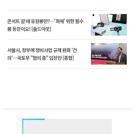
콘서트 갈 때 응원봉만?⋯'최애' 위한 필수
품 등장이오! [솔드아웃]
서울시, 정부에 정비사업 규제 완화 '건
의'⋯국토부 "협의 중" 입장만 [종합]