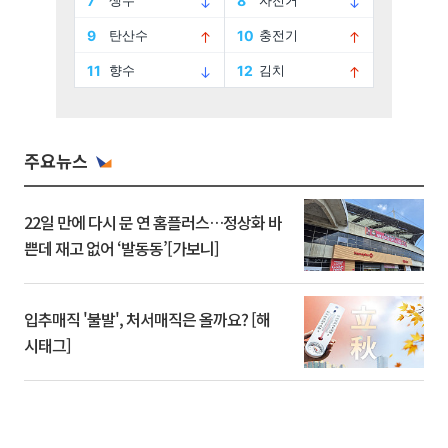
주요뉴스
22일 만에 다시 문 연 홈플러스…정상화 바
쁜데 재고 없어 ‘발동동’[가보니]
입추매직 '불발', 처서매직은 올까요? [해
시태그]