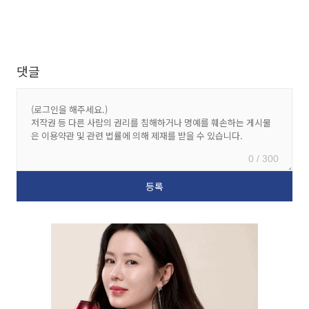
댓글
0 / 300