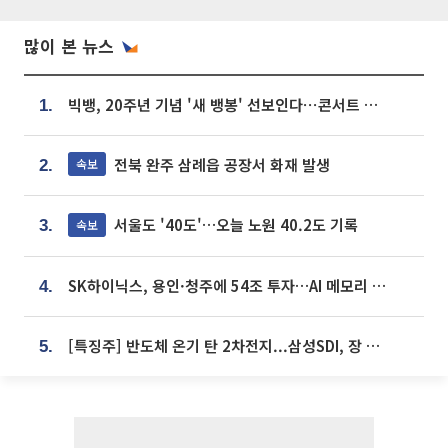
많이 본 뉴스
빅뱅, 20주년 기념 '새 뱅봉' 선보인다⋯콘서트 앞두고 팝업 개최
1.
전북 완주 삼례읍 공장서 화재 발생
속보
2.
서울도 '40도'…오늘 노원 40.2도 기록
속보
3.
SK하이닉스, 용인·청주에 54조 투자…AI 메모리 생산기지 키운다
4.
[특징주] 반도체 온기 탄 2차전지...삼성SDI, 장 초반 7% 넘게 껑충
5.