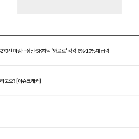
6270선 마감…삼전·SK하닉 '와르르' 각각 6%·10%대 급락
 깨라고요? [이슈크래커]