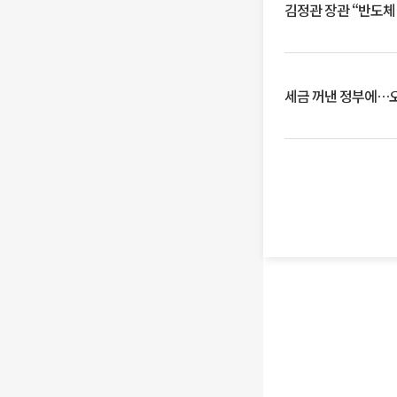
김정관 장관 “반도체
세금 꺼낸 정부에…오