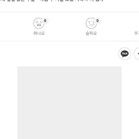
0
0
화나요
슬퍼요
추