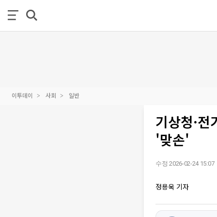
이투데이
사회
일반
기상청·전
'맞손'
수정 2026-02-24 15:07
정용욱 기자