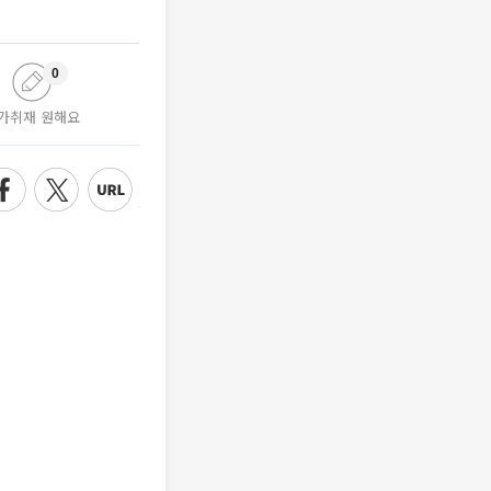
0
가취재 원해요