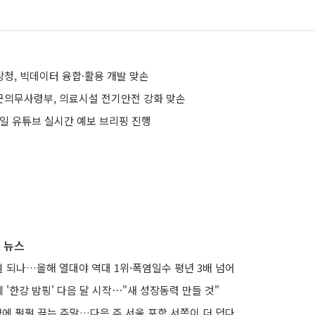
청, 빅데이터 융합·활용 개발 맞손
의무사령부, 의료시설 전기안전 강화 맞손
요일 유튜브 실시간 예보 브리핑 진행
 뉴스
노멀 되나…올해 열대야 역대 1위·폭염일수 평년 3배 넘어
'한강 밤핑' 다음 달 시작⋯"새 성장동력 만들 것"
향에 펄펄 끓는 주말…다음 주 서울 포함 서쪽이 더 덥다