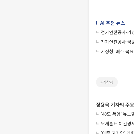
AI 추천 뉴스
전기안전공사-기상
전기안전공사-국군
기상청, 매주 목
#기상청
정용욱 기자의 주요
'40도 폭염' 뉴
오세훈표 야간경제 
'이중 고기압' 영