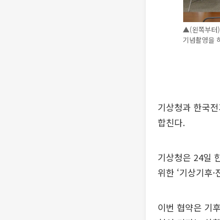
▲(왼쪽부터
기념촬영을 하
기상청과 한국전
합친다.
기상청은 24일
위한 ‘기상기후·
이번 협약은 기후