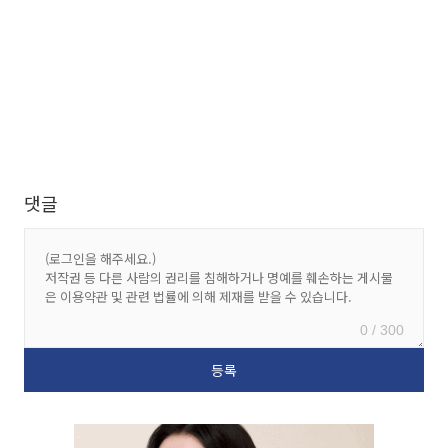
댓글
0 / 300