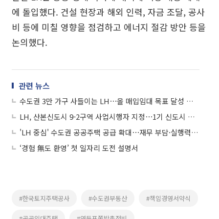
에 돌입했다. 건설 현장과 해외 인력, 자금 조달, 공사
비 등에 미칠 영향을 점검하고 에너지 절감 방안 등을
논의했다.
관련 뉴스
수도권 3만 가구 사들이는 LH⋯올 매입임대 목표 달성 기대감
LH, 산본신도시 9-2구역 사업시행자 지정⋯1기 신도시 재정비 ‘첫발’
'LH 중심' 수도권 공공주택 공급 확대⋯재무 부담·실행력은 우려
‘경험 無도 환영’ 첫 일자리 도전 설명서
#한국토지주택공사
#수도권부동산
#책임경영서약식
#공공임대주택
#영등포쪽방촌정비