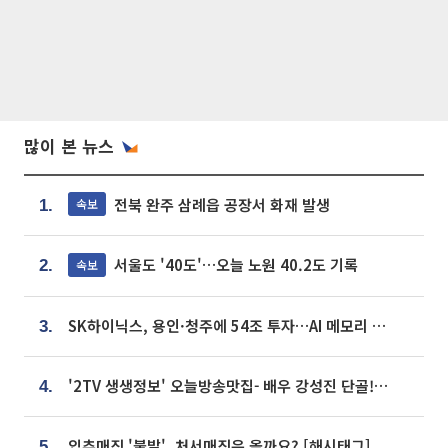
많이 본 뉴스
전북 완주 삼례읍 공장서 화재 발생
속보
1.
서울도 '40도'…오늘 노원 40.2도 기록
속보
2.
SK하이닉스, 용인·청주에 54조 투자…AI 메모리 생산기지 키운다
3.
'2TV 생생정보' 오늘방송맛집- 배우 강성진 단골! 쌀국수ㆍ푸팟퐁 커리 맛집 '블○○○'
4.
입추매직 '불발', 처서매직은 올까요? [해시태그]
5.