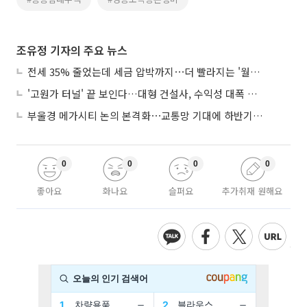
조유정 기자의 주요 뉴스
전세 35% 줄었는데 세금 압박까지⋯더 빨라지는 '월세화'
'고원가 터널' 끝 보인다…대형 건설사, 수익성 대폭 개선
부울경 메가시티 논의 본격화⋯교통망 기대에 하반기 분양시장 '주목'
0
0
0
0
좋아요
화나요
슬퍼요
추가취재 원해요