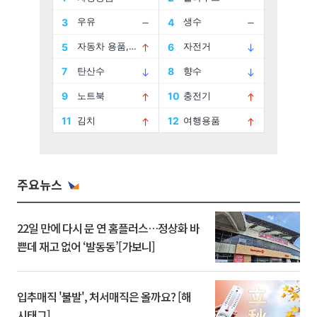
주요뉴스
22일 만에 다시 문 연 홈플러스…정상화 바
쁜데 재고 없어 ‘발동동’[가보니]
입추매직 '불발', 처서매직은 올까요? [해
시태그]