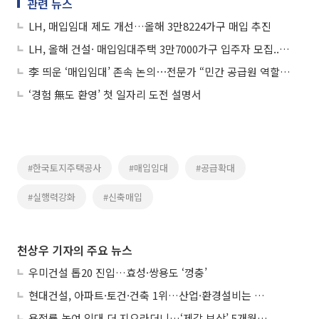
관련 뉴스
LH, 매입임대 제도 개선…올해 3만8224가구 매입 추진
LH, 올해 건설· 매입임대주택 3만7000가구 입주자 모집...수도권에 57%
李 띄운 ‘매입임대’ 존속 논의⋯전문가 “민간 공급원 역할 인정해야”
‘경험 無도 환영’ 첫 일자리 도전 설명서
#한국토지주택공사
#매입임대
#공급확대
#실행력강화
#신축매입
천상우 기자의 주요 뉴스
우미건설 톱20 진입…효성·쌍용도 ‘껑충’
현대건설, 아파트·토건·건축 1위…산업·환경설비는 삼성E&A
용적률 높여 임대 더 지으라더니…‘제값 보상’ 5개월째 국회에 발목