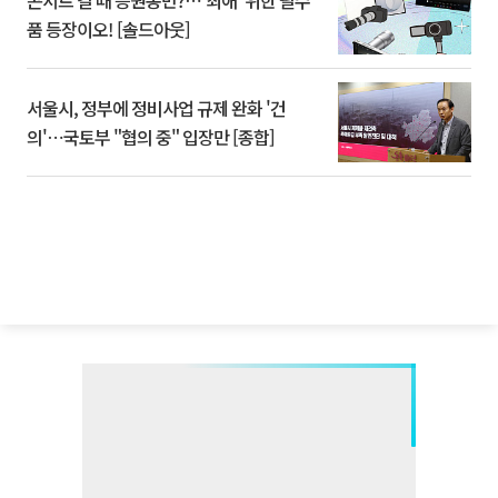
콘서트 갈 때 응원봉만?⋯'최애' 위한 필수
품 등장이오! [솔드아웃]
서울시, 정부에 정비사업 규제 완화 '건
의'⋯국토부 "협의 중" 입장만 [종합]