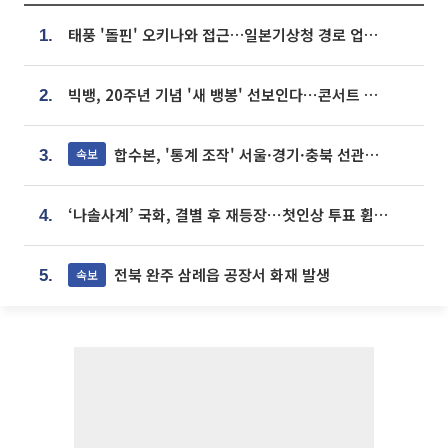
태풍 '돌핀' 오키나와 접근…일본기상청 경로 업데이트
1.
빅뱅, 20주년 기념 '새 뱅봉' 선보인다⋯콘서트 앞두고 팝업 개최
2.
합수본, '통계 조작' 서울·경기·충북 선관위 등 추가 압수수색
속보
3.
‘나솔사계’ 국화, 결별 후 재등장⋯첫인상 투표 휩쓸고 ‘인기녀’ 등극
4.
전북 완주 삼례읍 공장서 화재 발생
속보
5.