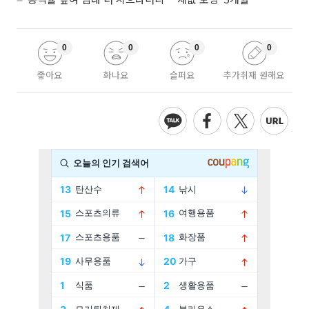
0
0
0
0
좋아요
화나요
슬퍼요
추가취재 원해요