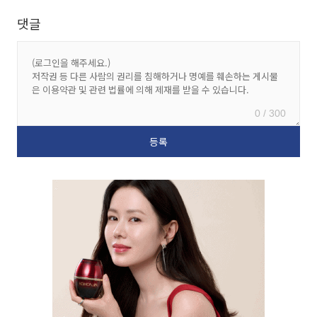
댓글
0 / 300