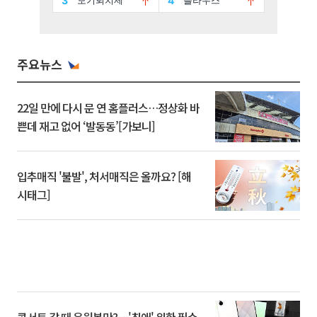
주요뉴스
22일 만에 다시 문 연 홈플러스…정상화 바
쁜데 재고 없어 ‘발동동’[가보니]
입추매직 '불발', 처서매직은 올까요? [해
시태그]