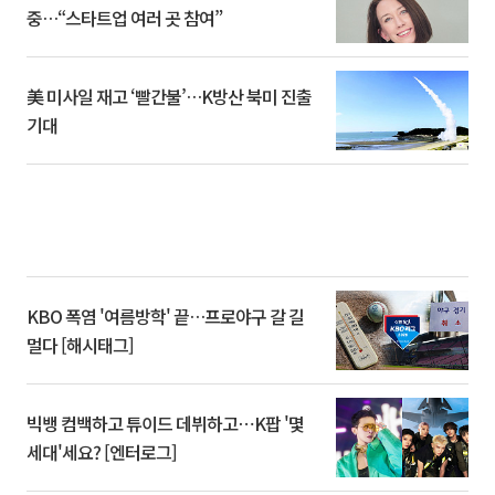
중…“스타트업 여러 곳 참여”
美 미사일 재고 ‘빨간불’…K방산 북미 진출
기대
KBO 폭염 '여름방학' 끝…프로야구 갈 길
멀다 [해시태그]
빅뱅 컴백하고 튜이드 데뷔하고⋯K팝 '몇
세대'세요? [엔터로그]