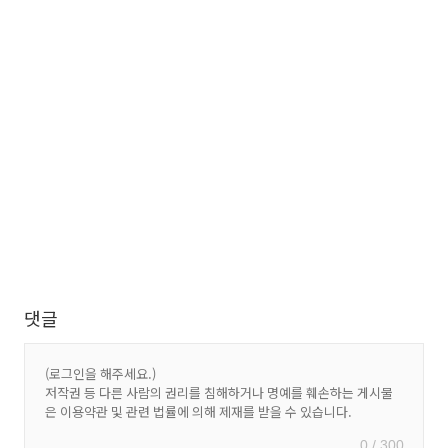
댓글
0 / 300