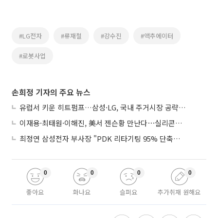
#LG전자
#류재철
#강수진
#액추에이터
#로봇사업
손희정 기자의 주요 뉴스
유럽서 키운 히트펌프…삼성·LG, 국내 주거시장 공략 ‘속도’
이재용·최태원·이해진, 美서 젠슨황 만난다⋯실리콘밸리 집결하는 AI리더
최정연 삼성전자 부사장 "PDK 리타기팅 95% 단축…에이전트 AI 시범 활용"
0
0
0
0
좋아요
화나요
슬퍼요
추가취재 원해요