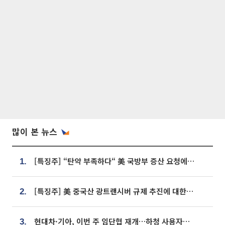
많이 본 뉴스
[특징주] “탄약 부족하다“ 美 국방부 증산 요청에⋯국내 방산주 급등세
1.
[특징주] 美 중국산 광트랜시버 규제 추진에 대한광통신 등 광통신株 강세
2.
현대차·기아, 이번 주 임단협 재개…하청 사용자성 재심도 ‘변수’
3.