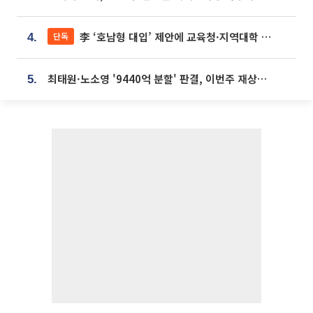
李 ‘호남형 대입’ 제안에 교육청·지역대학 서·논술형 입시 연계 '착수'
단독
4.
최태원·노소영 '9440억 분할' 판결, 이번주 재상고 여부 주목
5.